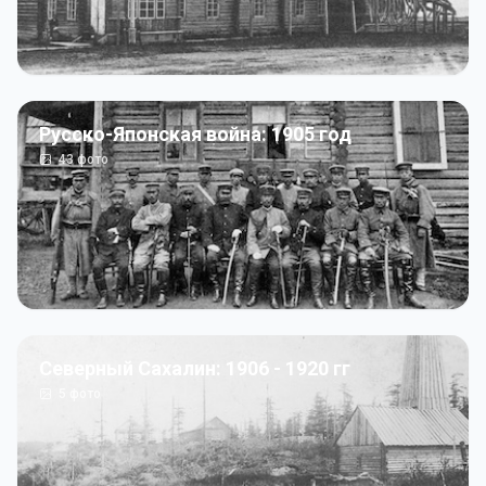
Русско-Японская война: 1905 год
43
фото
Северный Сахалин: 1906 - 1920 гг
5
фото