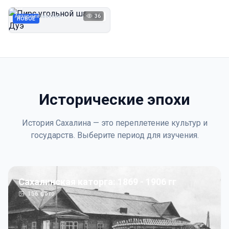
Дуэ
Автор неизвестен
36
1923
НОВОЕ
Исторические эпохи
История Сахалина — это переплетение культур и
государств. Выберите период для изучения.
Сахалинская каторга: 1869 - 1906 гг
156
фото