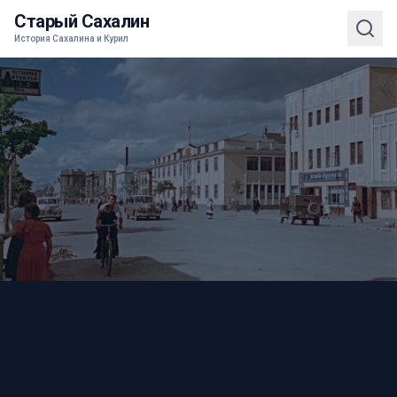
Старый Сахалин
История Сахалина и Курил