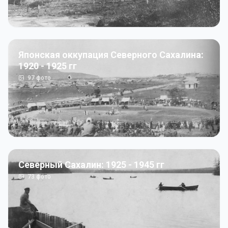
Японская оккупация Северного Сахалина:
1920 - 1925 гг
97
фото
Северный Сахалин: 1925 - 1945 гг
73
фото