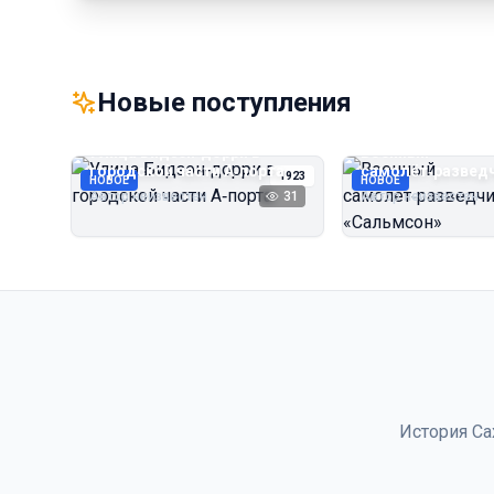
Новые поступления
Улица Бидзэн‑дорри в
Военный
городской части А‑порта
самолёт‑развед
1923
НОВОЕ
НОВОЕ
«Сальмсон»
Автор неизвестен
31
Автор неизвестен
История Са