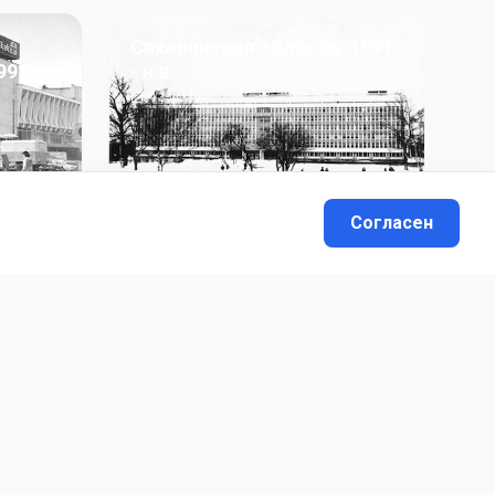
Сахалинская область: 1991
991 гг
- н.в.
13
фото
Согласен
вателей.