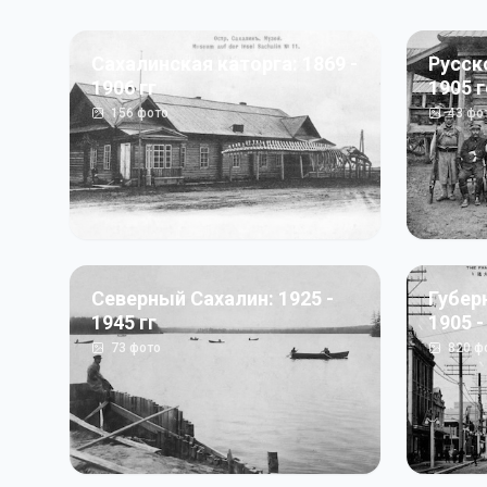
Сахалинская каторга: 1869 -
Русск
1906 гг
1905 
156
фото
43
фо
Северный Сахалин: 1925 -
Губер
1945 гг
1905 -
73
фото
820
ф