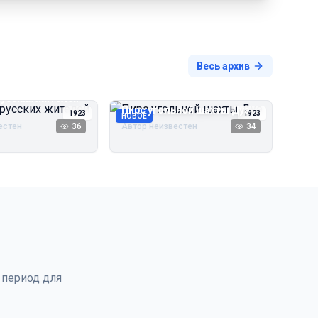
Весь архив
русских жителей
Пирс угольной шахты Дуэ
1923
1923
НОВОЕ
естен
36
Автор неизвестен
34
 период для