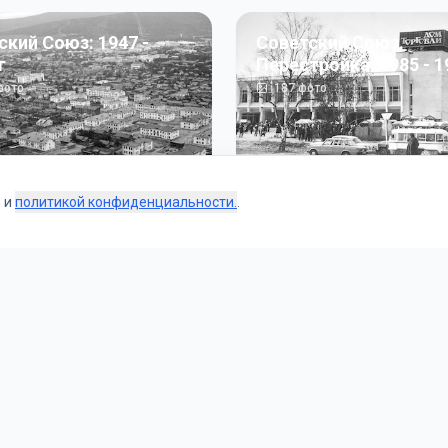
ский Союз: 1947 -
Советский Союз.
г
Перестройка: 1985 - 1
ото
187
фото
s и
политикой конфиденциальности.
.
Коллекции
 и тематические подборки от наших редакторов и пользо