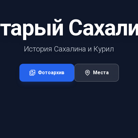
тарый Сахал
История Сахалина и Курил
Фотоархив
Места