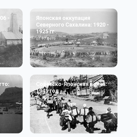
06 -
Японская оккупация
Северного Сахалина: 1920 -
1925 гг
97
фото
тто:
Советско-Японская война:
1945 год
50
фото