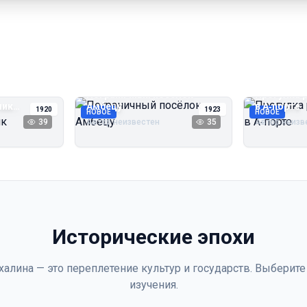
Пограничный посёлок
Прогулка 
чик
Амбецу
в А‑порте
1920
1923
НОВОЕ
НОВОЕ
39
Автор неизвестен
35
Автор неизв
Исторические эпохи
халина — это переплетение культур и государств. Выберите
изучения.