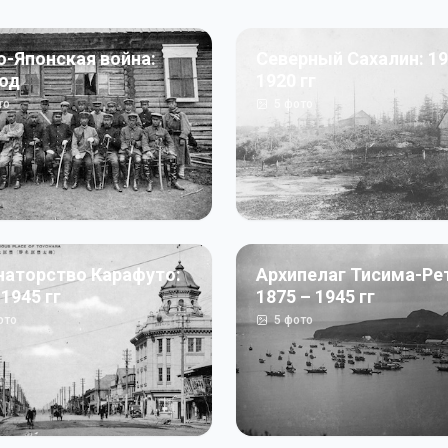
о-Японская война:
Северный Сахалин: 19
год
1920 гг
то
5
фото
наторство Карафуто:
Архипелаг Тисима-Ре
 1945 гг
1875 – 1945 гг
ото
5
фото