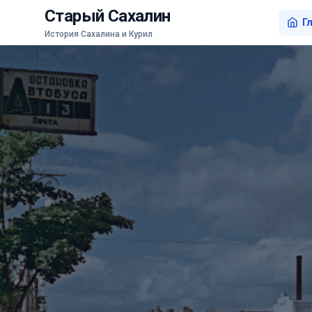
Старый Сахалин
Г
История Сахалина и Курил