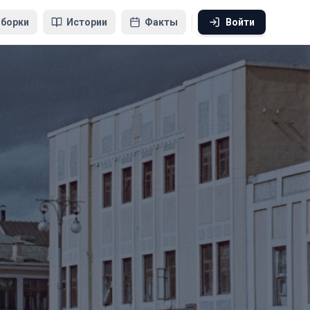
борки
Истории
Факты
Войти