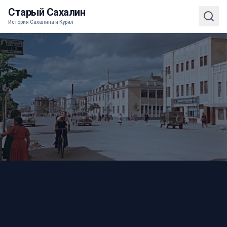
Старый Сахалин
История Сахалина и Курил