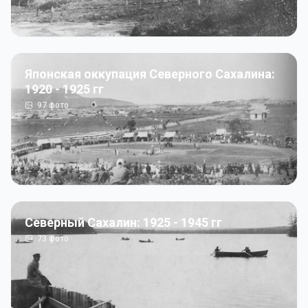
Японская оккупация Северного Сахалина:
1920 - 1925 гг
97
фото
Северный Сахалин: 1925 - 1945 гг
73
фото