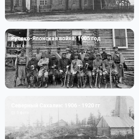
Русско-Японская война: 1905 год
43
фото
Северный Сахалин: 1906 - 1920 гг
5
фото