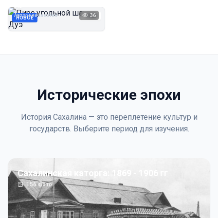
Дуэ
Автор неизвестен
36
1923
НОВОЕ
Исторические эпохи
История Сахалина — это переплетение культур и
государств. Выберите период для изучения.
Сахалинская каторга: 1869 - 1906 гг
156
фото