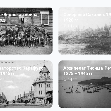
о-Японская война:
Северный Сахалин: 19
год
1920 гг
то
5
фото
наторство Карафуто:
Архипелаг Тисима-Ре
 1945 гг
1875 – 1945 гг
ото
5
фото