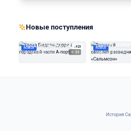
Новые поступления
Улица Бидзэн‑дорри в
Военный
городской части А‑порта
самолёт‑развед
1923
НОВОЕ
НОВОЕ
«Сальмсон»
Автор неизвестен
33
Автор неизвестен
История Са