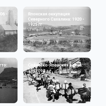
06 -
Японская оккупация
Северного Сахалина: 1920 -
1925 гг
97
фото
тто:
Советско-Японская война:
1945 год
50
фото