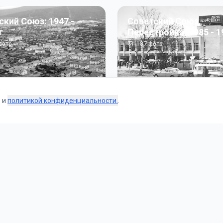
ский Союз: 1947 -
Советский Союз.
г
Перестройка: 1985 - 1
ото
187
фото
s и
политикой конфиденциальности.
.
Коллекции
 и тематические подборки от наших редакторов и пользо