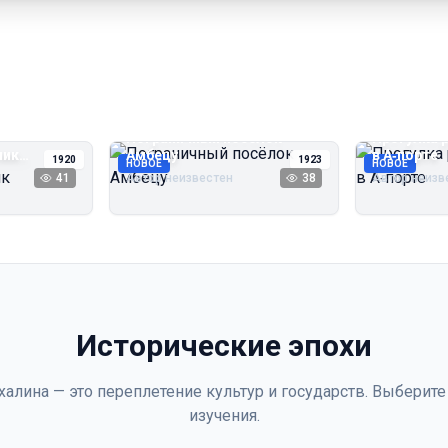
Пограничный посёлок
Прогулка 
чик
Амбецу
в А‑порте
1920
1923
НОВОЕ
НОВОЕ
41
Автор неизвестен
38
Автор неизв
Исторические эпохи
халина — это переплетение культур и государств. Выберите
изучения.