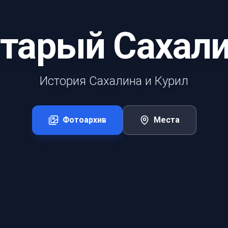
тарый Сахал
История Сахалина и Курил
Фотоархив
Места