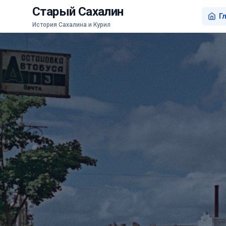
Старый Сахалин
Г
История Сахалина и Курил