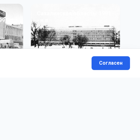
Сахалинская область: 1991
991 гг
- н.в.
13
фото
Согласен
вателей.