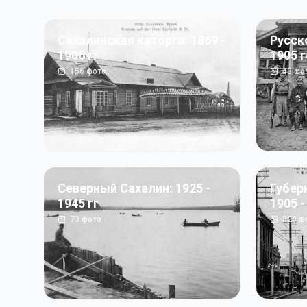
Сахалинская каторга: 1869 -
Русск
1906 гг
1905 
156
фото
43
фо
Северный Сахалин: 1925 -
Губер
1945 гг
1905 -
73
фото
820
ф