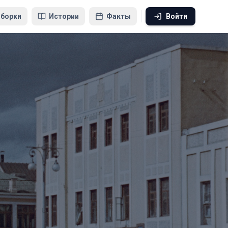
борки
Истории
Факты
Войти