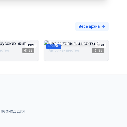
Весь архив
русских жителей
Пирс угольной шахты Дуэ
1923
1923
НОВОЕ
естен
38
Автор неизвестен
35
 период для