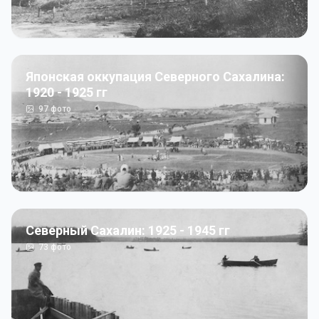
Японская оккупация Северного Сахалина:
1920 - 1925 гг
97
фото
Северный Сахалин: 1925 - 1945 гг
73
фото