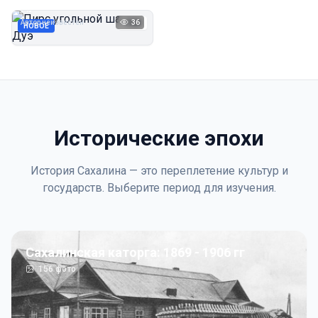
Дуэ
Автор неизвестен
36
1923
НОВОЕ
Исторические эпохи
История Сахалина — это переплетение культур и
государств. Выберите период для изучения.
Сахалинская каторга: 1869 - 1906 гг
156
фото