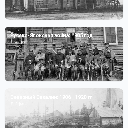
Русско-Японская война: 1905 год
43
фото
Северный Сахалин: 1906 - 1920 гг
5
фото