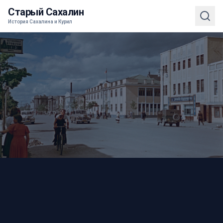
Старый Сахалин
История Сахалина и Курил