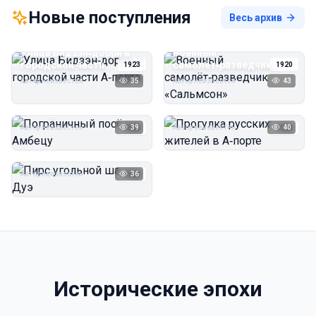
Новые поступления
Весь архив
Улица Бидзэн‑дорри в
Военный
городской части
самолёт‑разведчик
1923
1920
А‑порта
«Сальмсон»
Автор неизвестен
35
Автор неизвестен
43
Пограничный посёлок
Прогулка русских
Амбецу
жителей в А‑порте
Автор неизвестен
39
Автор неизвестен
40
1923
1923
Пирс угольной шахты
Дуэ
Автор неизвестен
36
1923
Исторические эпохи