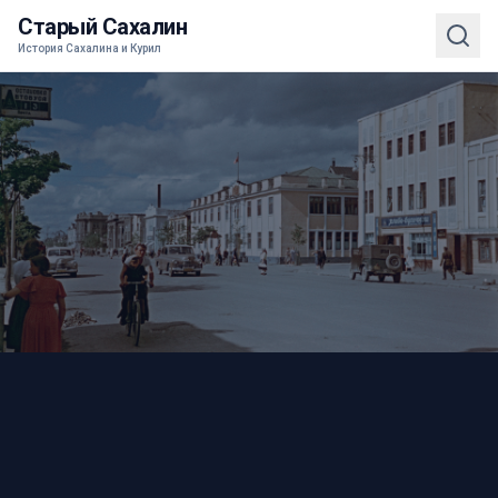
Старый Сахалин
История Сахалина и Курил