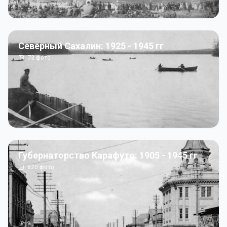
Северный Сахалин: 1925 - 1945 гг
73
фото
Губернаторство Карафуто: 1905 - 1945 гг
820
фото