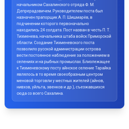
начальником Сахалинского отряда Ф. М.
Депрерадовичем. Руководителем поста был
назначен прапорщик А. П. Шишмарёв, в
подчинении которого первоначально
находились 24 солдата. Пост назван в честь П. Т.
Тихменева, начальника штаба войск Приморской
области. Создание Тихменевского поста
позволило русской администрации острова
вести постоянное наблюдение за положением в
селениях и на рыбных промыслах. Близлежащее
к Тихменевскому посту айнское селение Тарайка
являлось в то время своеобразным центром
меновой торговли у местных жителей (айнов,
нивхов, уйльта, эвенков и др.), съезжавшихся
сюда со всего Сахалина.