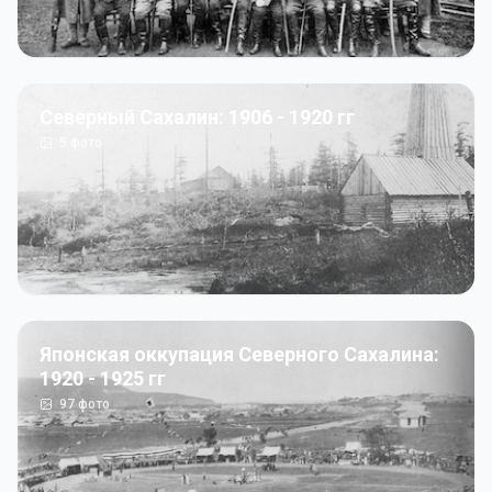
Северный Сахалин: 1906 - 1920 гг
5
фото
Японская оккупация Северного Сахалина:
1920 - 1925 гг
97
фото