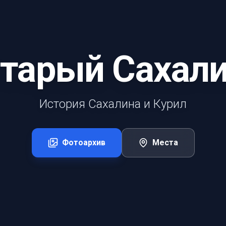
тарый Сахал
История Сахалина и Курил
Фотоархив
Места