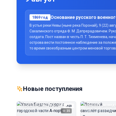
Основание русского военног
1869
год
В устье реки Невы (ныне река Поронай), 9 (22) а
Сахалинского отряда Ф. М. Депрерадовичем. Рук
солдата. Пост назван в честь П. Т. Тихменева, 
острова вести постоянное наблюдение за положе
то время своеобразным центром меновой торговли 
Новые поступления
Улица Бидзэн‑дорри в
Военный
городской части А‑порта
самолёт‑развед
1923
«Сальмсон»
Автор неизвестен
35
Автор неизвестен