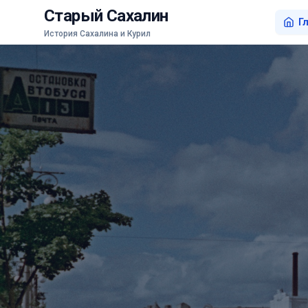
Старый Сахалин
Г
История Сахалина и Курил