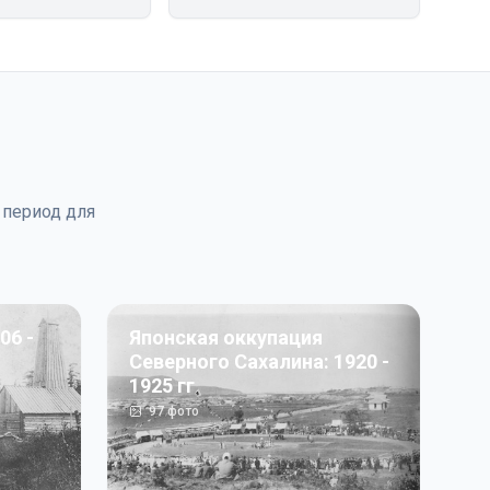
 период для
06 -
Японская оккупация
Северного Сахалина: 1920 -
1925 гг
97
фото