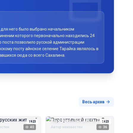
то для него было выбрано начальником
чинении которого первоначально находились 24
го поста позволило русской администрации
скому посту айнское селение Тарайка являлось в
авшихся сюда со всего Сахалина.
Весь архив
русских жителей
Пирс угольной шахты Дуэ
1923
1923
естен
40
Автор неизвестен
36