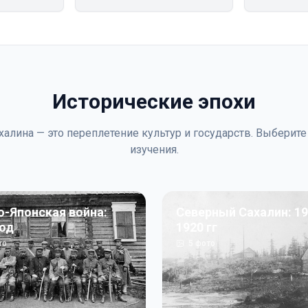
Исторические эпохи
халина — это переплетение культур и государств. Выберите
изучения.
о-Японская война:
Северный Сахалин: 19
год
1920 гг
то
5
фото