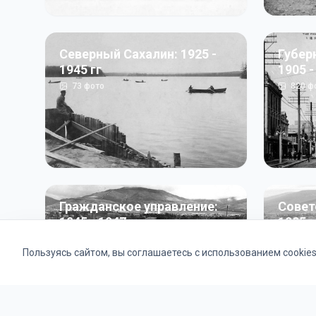
Северный Сахалин: 1925 -
Губер
1945 гг
1905 -
73
фото
820
ф
Гражданское управление:
Совет
1945 - 1947 гг
1985 г
22
фото
2121
ф
Пользуясь сайтом, вы соглашаетесь с использованием cookie