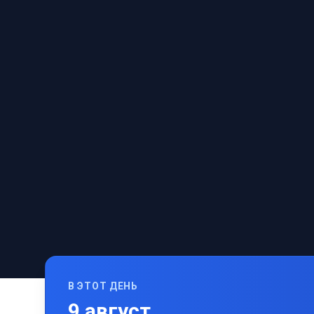
В ЭТОТ ДЕНЬ
9
август