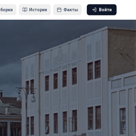
борки
Истории
Факты
Войти