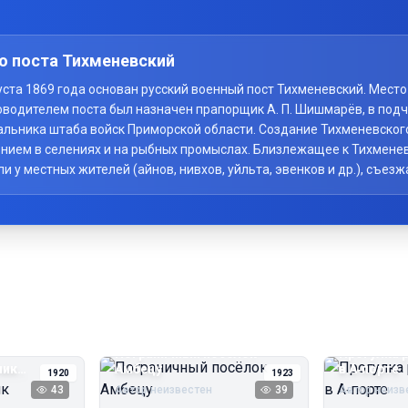
о поста Тихменевский
вгуста 1869 года основан русский военный пост Тихменевский. Мес
оводителем поста был назначен прапорщик А. П. Шишмарёв, в под
начальника штаба войск Приморской области. Создание Тихменевско
нием в селениях и на рыбных промыслах. Близлежащее к Тихменев
у местных жителей (айнов, нивхов, уйльта, эвенков и др.), съезж
Пограничный посёлок
Прогулка 
чик
Амбецу
в А‑порте
1920
1923
43
Автор неизвестен
39
Автор неизв