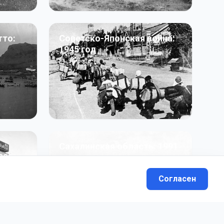
тто:
Советско-Японская война:
1945 год
50
фото
Сахалинская область: 1991
991 гг
- н.в.
13
фото
Согласен