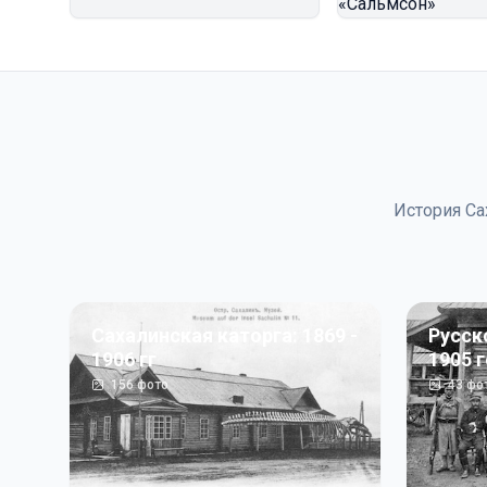
История Са
Сахалинская каторга: 1869 -
Русск
1906 гг
1905 
156
фото
43
фо