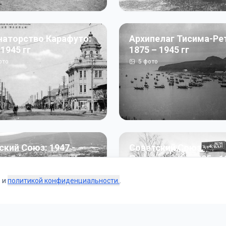
наторство Карафуто:
Архипелаг Тисима-Ре
 1945 гг
1875 – 1945 гг
ото
5
фото
ский Союз: 1947 -
Советский Союз.
г
Перестройка: 1985 - 1
ото
187
фото
s и
политикой конфиденциальности.
.