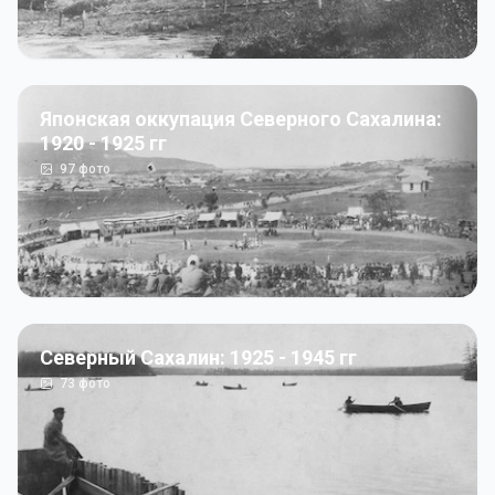
Японская оккупация Северного Сахалина:
1920 - 1925 гг
97
фото
Северный Сахалин: 1925 - 1945 гг
73
фото