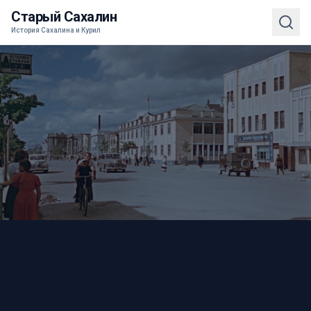
Старый Сахалин
История Сахалина и Курил