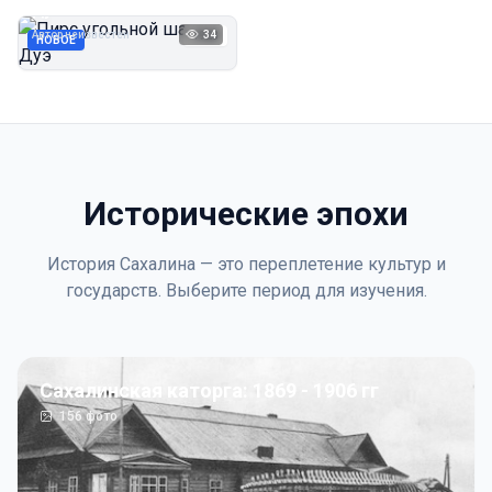
Дуэ
Автор неизвестен
34
1923
НОВОЕ
Исторические эпохи
История Сахалина — это переплетение культур и
государств. Выберите период для изучения.
Сахалинская каторга: 1869 - 1906 гг
156
фото