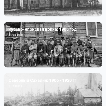
Русско-Японская война: 1905 год
43
фото
Северный Сахалин: 1906 - 1920 гг
5
фото