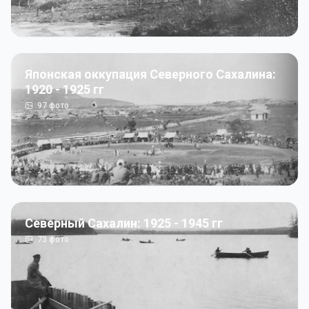
Японская оккупация Северного Сахалина:
1920 - 1925 гг
97
фото
Северный Сахалин: 1925 - 1945 гг
73
фото