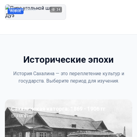
Дуэ
Автор неизвестен
34
1923
НОВОЕ
Исторические эпохи
История Сахалина — это переплетение культур и
государств. Выберите период для изучения.
Сахалинская каторга: 1869 - 1906 гг
156
фото