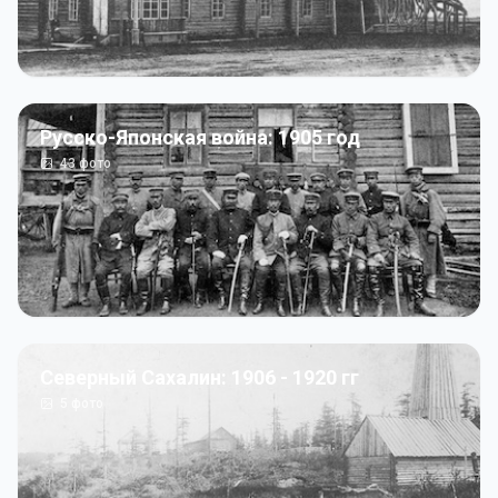
Русско-Японская война: 1905 год
43
фото
Северный Сахалин: 1906 - 1920 гг
5
фото