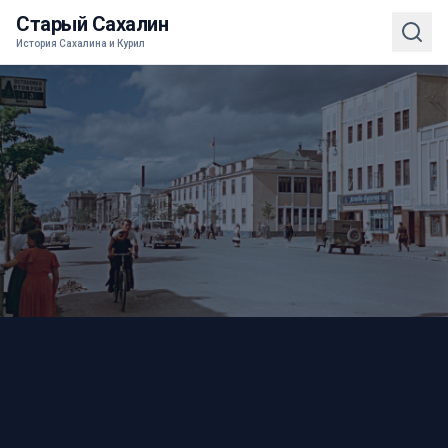
Старый Сахалин
История Сахалина и Курил