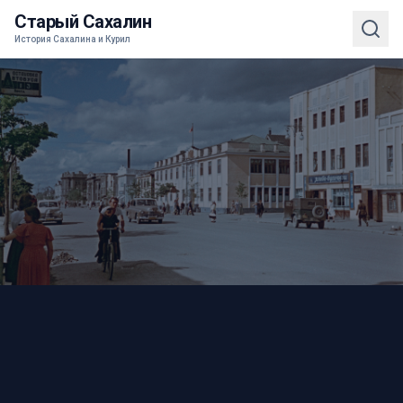
Старый Сахалин
История Сахалина и Курил