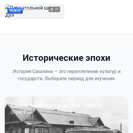
Дуэ
Автор неизвестен
35
1923
НОВОЕ
Исторические эпохи
История Сахалина — это переплетение культур и
государств. Выберите период для изучения.
Сахалинская каторга: 1869 - 1906 гг
156
фото