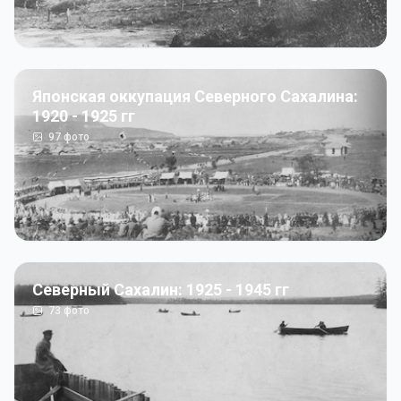
Японская оккупация Северного Сахалина:
1920 - 1925 гг
97
фото
Северный Сахалин: 1925 - 1945 гг
73
фото