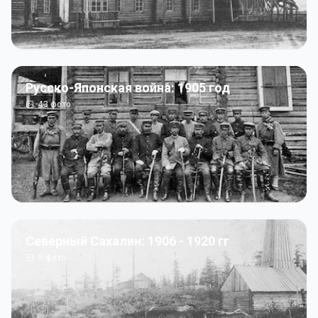
Русско-Японская война: 1905 год
43
фото
Северный Сахалин: 1906 - 1920 гг
5
фото