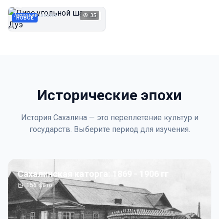
Дуэ
Автор неизвестен
35
1923
НОВОЕ
Исторические эпохи
История Сахалина — это переплетение культур и
государств. Выберите период для изучения.
Сахалинская каторга: 1869 - 1906 гг
156
фото