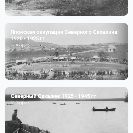
Японская оккупация Северного Сахалина:
1920 - 1925 гг
97
фото
Северный Сахалин: 1925 - 1945 гг
73
фото