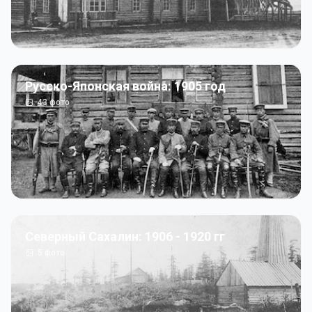
Русско-Японская война: 1905 год
43
фото
Северный Сахалин: 1906 - 1920 гг
5
фото