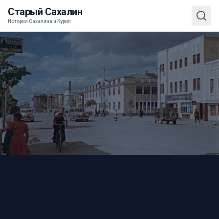
Старый Сахалин
История Сахалина и Курил