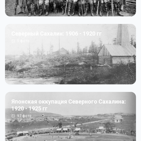
Северный Сахалин: 1906 - 1920 гг
5
фото
Японская оккупация Северного Сахалина:
1920 - 1925 гг
97
фото