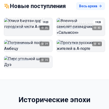
Новые поступления
Весь архив
Улица Бидзэн‑дорри в
Военный
городской части
самолёт‑разведчик
1923
1920
А‑порта
«Сальмсон»
Автор неизвестен
35
Автор неизвестен
43
Пограничный посёлок
Прогулка русских
Амбецу
жителей в А‑порте
Автор неизвестен
39
Автор неизвестен
40
1923
1923
Пирс угольной шахты
Дуэ
Автор неизвестен
36
1923
Исторические эпохи