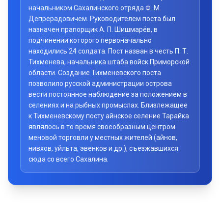
начальником Сахалинского отряда Ф. М.
Депрерадовичем. Руководителем поста был
назначен прапорщик А. П. Шишмарёв, в
подчинении которого первоначально
находились 24 солдата. Пост назван в честь П. Т.
Тихменева, начальника штаба войск Приморской
области. Создание Тихменевского поста
позволило русской администрации острова
вести постоянное наблюдение за положением в
селениях и на рыбных промыслах. Близлежащее
к Тихменевскому посту айнское селение Тарайка
являлось в то время своеобразным центром
меновой торговли у местных жителей (айнов,
нивхов, уйльта, эвенков и др.), съезжавшихся
сюда со всего Сахалина.