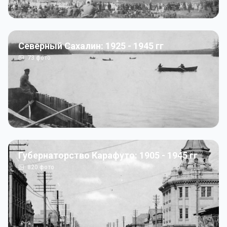
Северный Сахалин: 1925 - 1945 гг
73
фото
Губернаторство Карафуто: 1905 - 1945 гг
820
фото