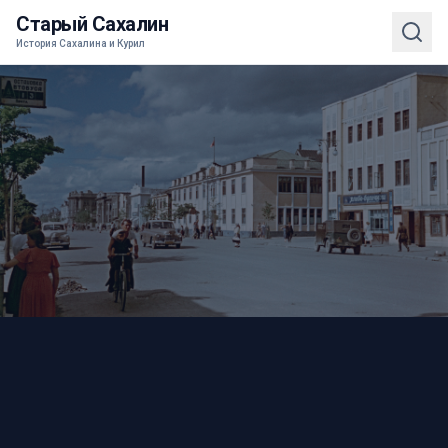
Старый Сахалин
История Сахалина и Курил