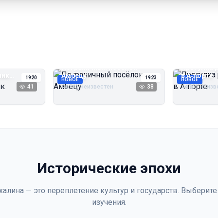
Пограничный посёлок
Прогулка 
чик
Амбецу
в А‑порте
1920
1923
НОВОЕ
НОВОЕ
41
Автор неизвестен
38
Автор неизв
Исторические эпохи
халина — это переплетение культур и государств. Выберите
изучения.