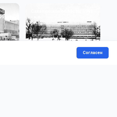
Сахалинская область: 1991
991 гг
- н.в.
13
фото
Согласен
вателей.