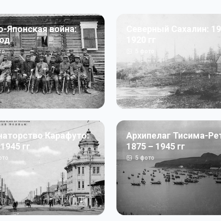
о-Японская война:
Северный Сахалин: 19
год
1920 гг
то
5
фото
наторство Карафуто:
Архипелаг Тисима-Ре
 1945 гг
1875 – 1945 гг
ото
5
фото