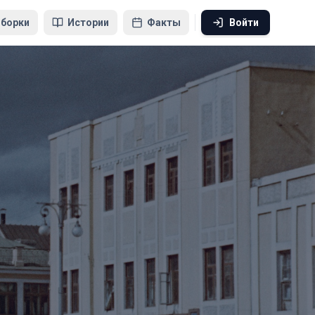
борки
Истории
Факты
Войти