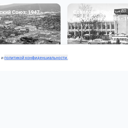
ский Союз: 1947 -
Советский Союз.
г
Перестройка: 1985 - 1
ото
187
фото
s и
политикой конфиденциальности.
.
Коллекции
 и тематические подборки от наших редакторов и пользо