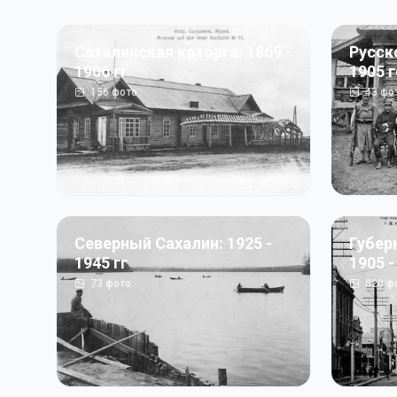
Сахалинская каторга: 1869 -
Русск
1906 гг
1905 
156
фото
43
фо
Северный Сахалин: 1925 -
Губер
1945 гг
1905 -
73
фото
820
ф