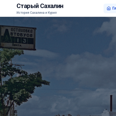
Старый Сахалин
Г
История Сахалина и Курил