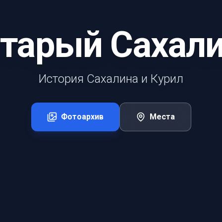
тарый Сахал
История Сахалина и Курил
Фотоархив
Места