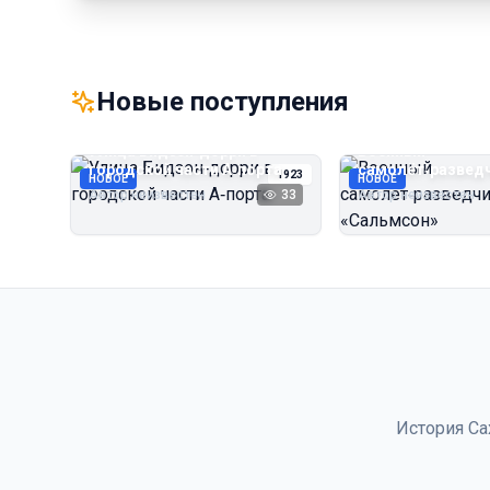
Новые поступления
Улица Бидзэн‑дорри в
Военный
городской части А‑порта
самолёт‑развед
1923
НОВОЕ
НОВОЕ
«Сальмсон»
Автор неизвестен
33
Автор неизвестен
История Са