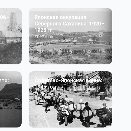
06 -
Японская оккупация
Северного Сахалина: 1920 -
1925 гг
97
фото
тто:
Советско-Японская война:
1945 год
50
фото