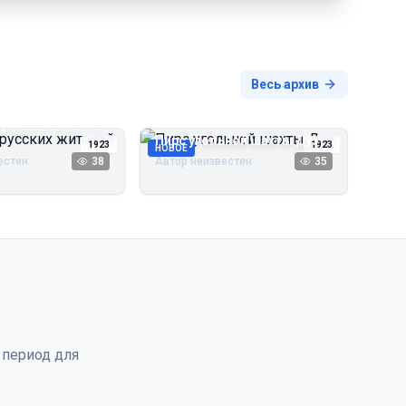
Весь архив
русских жителей
Пирс угольной шахты Дуэ
1923
1923
НОВОЕ
естен
38
Автор неизвестен
35
 период для