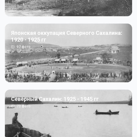
Японская оккупация Северного Сахалина:
1920 - 1925 гг
97
фото
Северный Сахалин: 1925 - 1945 гг
73
фото