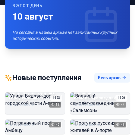
В ЭТОТ ДЕНЬ
10
август
На сегодня в нашем архиве нет записанных крупных
исторических событий.
Новые поступления
Весь архив
Улица Бидзэн‑дорри в
Военный
городской части
самолёт‑разведчик
1923
1920
А‑порта
«Сальмсон»
Автор неизвестен
36
Автор неизвестен
44
Пограничный посёлок
Прогулка русских
Амбецу
жителей в А‑порте
Автор неизвестен
40
Автор неизвестен
41
1923
1923
Пирс угольной шахты