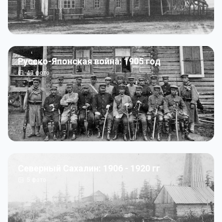
Русско-Японская война: 1905 год
43
фото
Северный Сахалин: 1906 - 1920 гг
5
фото