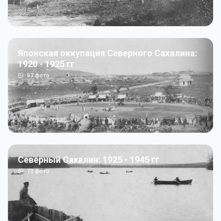
Японская оккупация Северного Сахалина:
1920 - 1925 гг
97
фото
Северный Сахалин: 1925 - 1945 гг
73
фото