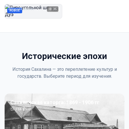
Дуэ
Автор неизвестен
35
1923
НОВОЕ
Исторические эпохи
История Сахалина — это переплетение культур и
государств. Выберите период для изучения.
Сахалинская каторга: 1869 - 1906 гг
156
фото