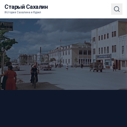
Старый Сахалин
История Сахалина и Курил