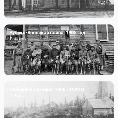
Русско-Японская война: 1905 год
43
фото
Северный Сахалин: 1906 - 1920 гг
5
фото