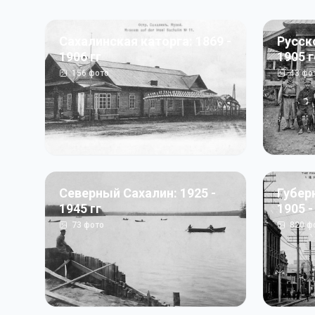
Сахалинская каторга: 1869 -
Русск
1906 гг
1905 
156
фото
43
фо
Северный Сахалин: 1925 -
Губер
1945 гг
1905 -
73
фото
820
ф