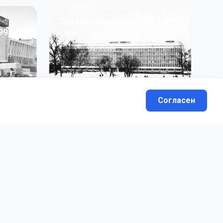
Сахалинская область: 1991
991 гг
- н.в.
13
фото
Согласен
вателей.