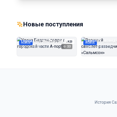
Новые поступления
Улица Бидзэн‑дорри в
Военный
городской части А‑порта
самолёт‑развед
1923
НОВОЕ
НОВОЕ
«Сальмсон»
Автор неизвестен
33
Автор неизвестен
История Са