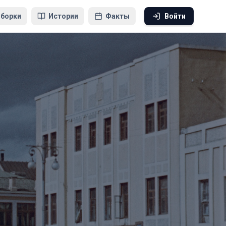
борки
Истории
Факты
Войти