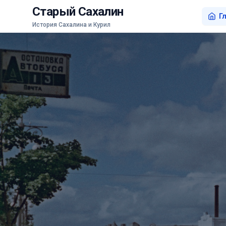
Старый Сахалин
Г
История Сахалина и Курил