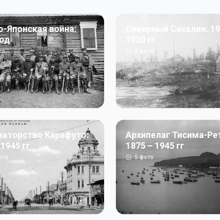
о-Японская война:
Северный Сахалин: 19
год
1920 гг
то
5
фото
наторство Карафуто:
Архипелаг Тисима-Ре
 1945 гг
1875 – 1945 гг
ото
5
фото