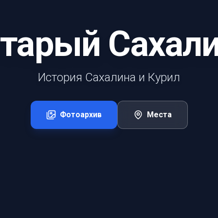
тарый Сахал
История Сахалина и Курил
Фотоархив
Места