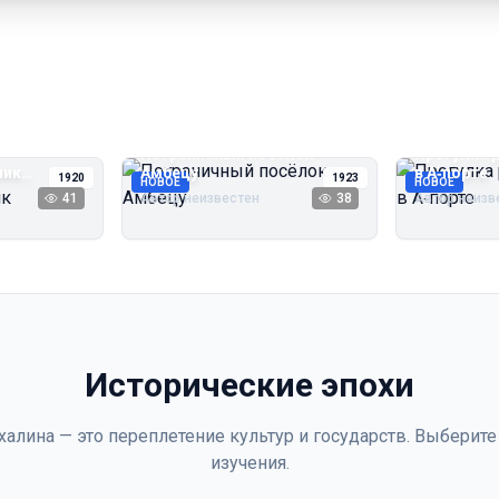
Пограничный посёлок
Прогулка 
чик
Амбецу
в А‑порте
1920
1923
НОВОЕ
НОВОЕ
41
Автор неизвестен
38
Автор неизв
Исторические эпохи
халина — это переплетение культур и государств. Выберите
изучения.