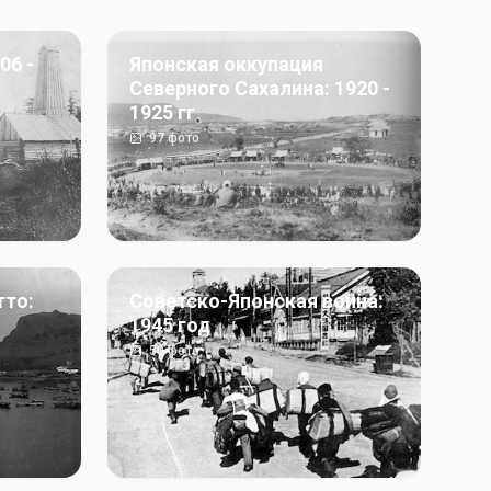
06 -
Японская оккупация
Северного Сахалина: 1920 -
1925 гг
97
фото
тто:
Советско-Японская война:
1945 год
50
фото