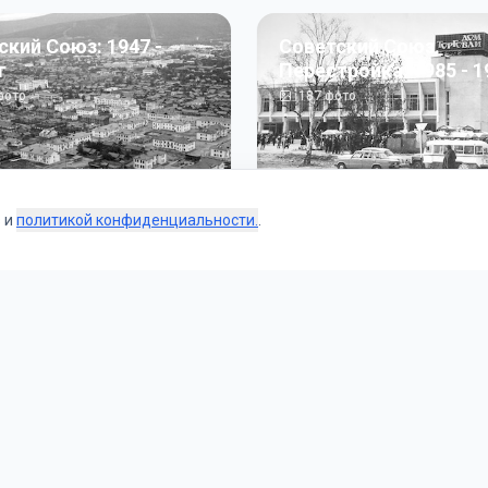
ский Союз: 1947 -
Советский Союз.
г
Перестройка: 1985 - 1
ото
187
фото
s и
политикой конфиденциальности.
.
Коллекции
 и тематические подборки от наших редакторов и пользо