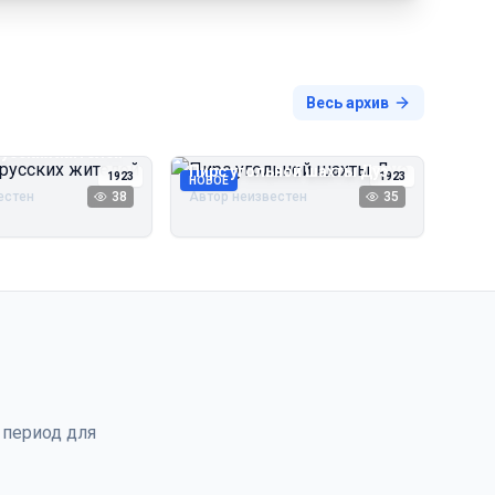
Весь архив
русских жителей
Пирс угольной шахты Дуэ
1923
1923
НОВОЕ
естен
38
Автор неизвестен
35
 период для