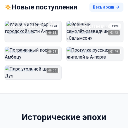
Новые поступления
Весь архив
Улица Бидзэн‑дорри в
Военный
городской части
самолёт‑разведчик
1923
1920
А‑порта
«Сальмсон»
Автор неизвестен
35
Автор неизвестен
43
Пограничный посёлок
Прогулка русских
Амбецу
жителей в А‑порте
Автор неизвестен
39
Автор неизвестен
40
1923
1923
Пирс угольной шахты
Дуэ
Автор неизвестен
36
1923
Исторические эпохи