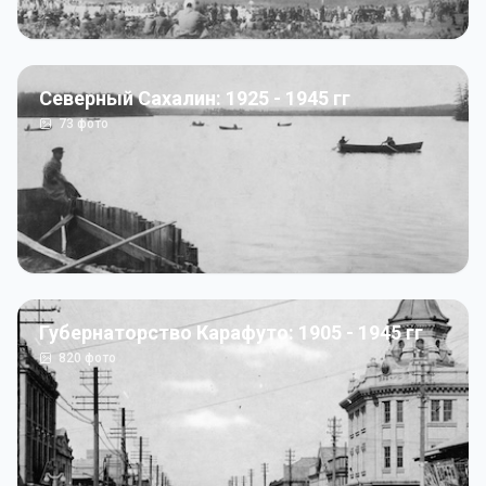
Северный Сахалин: 1925 - 1945 гг
73
фото
Губернаторство Карафуто: 1905 - 1945 гг
820
фото