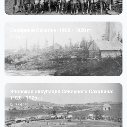
Северный Сахалин: 1906 - 1920 гг
5
фото
Японская оккупация Северного Сахалина:
1920 - 1925 гг
97
фото