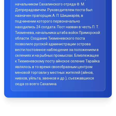
начальником Сахалинского отряда Ф. М.
Депрерадовичем. Руководителем поста был
назначен прапорщик А. П. Шишмарёв, в
подчинении которого первоначально
находились 24 солдата. Пост назван в честь П. Т.
Тихменева, начальника штаба войск Приморской
области. Создание Тихменевского поста
позволило русской администрации острова
вести постоянное наблюдение за положением в
селениях и на рыбных промыслах. Близлежащее
к Тихменевскому посту айнское селение Тарайка
являлось в то время своеобразным центром
меновой торговли у местных жителей (айнов,
нивхов, уйльта, эвенков и др.), съезжавшихся
сюда со всего Сахалина.