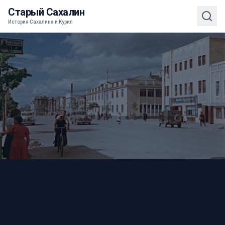
Старый Сахалин
История Сахалина и Курил