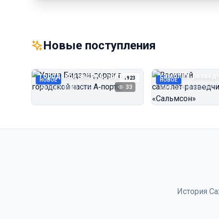
Новые поступления
Улица Бидзэн‑дорри в
Военный
городской части А‑порта
самолёт‑развед
1923
НОВОЕ
НОВОЕ
«Сальмсон»
Автор неизвестен
33
Автор неизвестен
История Са