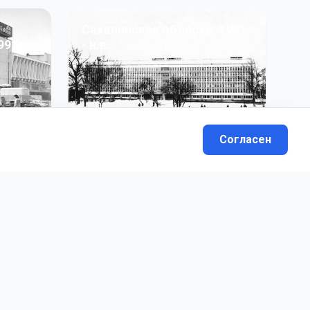
Сахалинская область: 1991
991 гг
- н.в.
13
фото
Согласен
вателей.