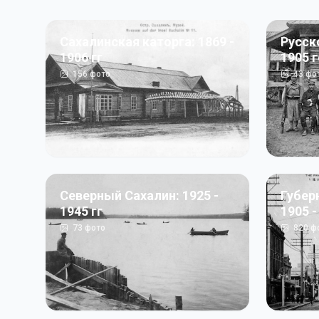
Сахалинская каторга: 1869 -
Русск
1906 гг
1905 
156
фото
43
фо
Северный Сахалин: 1925 -
Губер
1945 гг
1905 -
73
фото
820
ф