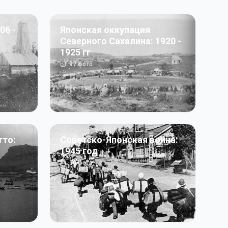
06 -
Японская оккупация
Северного Сахалина: 1920 -
1925 гг
97
фото
тто:
Советско-Японская война:
1945 год
50
фото