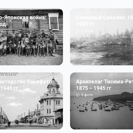
о-Японская война:
Северный Сахалин: 19
год
1920 гг
то
5
фото
наторство Карафуто:
Архипелаг Тисима-Ре
 1945 гг
1875 – 1945 гг
ото
5
фото