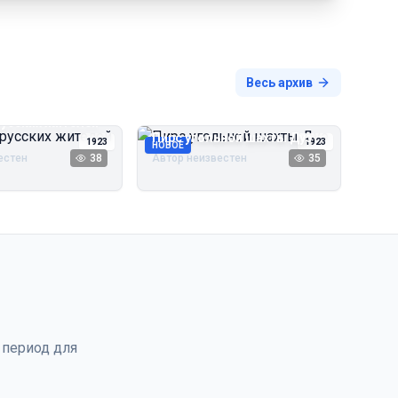
Весь архив
русских жителей
Пирс угольной шахты Дуэ
1923
1923
НОВОЕ
естен
38
Автор неизвестен
35
 период для