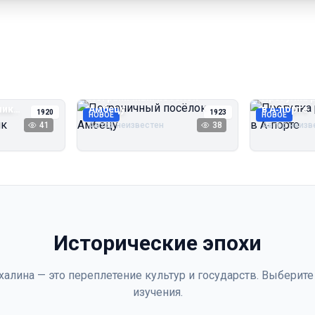
Пограничный посёлок
Прогулка 
чик
Амбецу
в А‑порте
1920
1923
НОВОЕ
НОВОЕ
41
Автор неизвестен
38
Автор неизв
Исторические эпохи
халина — это переплетение культур и государств. Выберите
изучения.