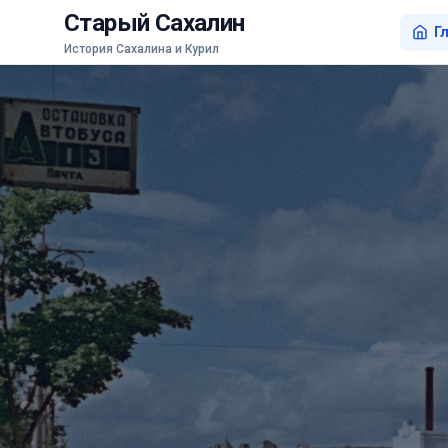
Старый Сахалин
Г
История Сахалина и Курил