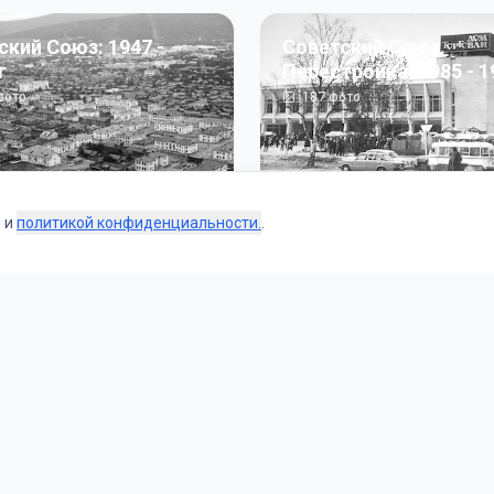
ский Союз: 1947 -
Советский Союз.
г
Перестройка: 1985 - 1
ото
187
фото
s и
политикой конфиденциальности.
.
Коллекции
 и тематические подборки от наших редакторов и пользо