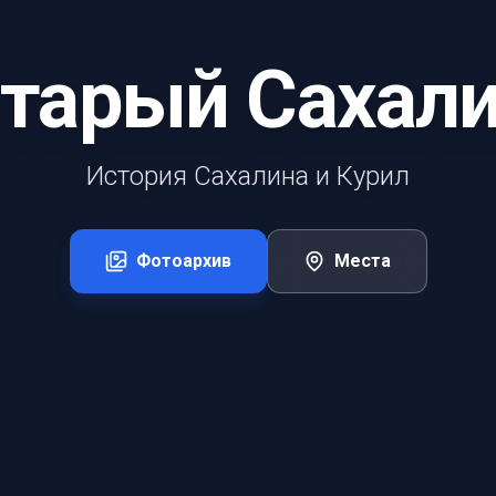
тарый Сахал
История Сахалина и Курил
Фотоархив
Места