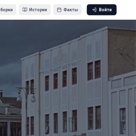
борки
Истории
Факты
Войти