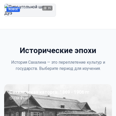
Дуэ
Автор неизвестен
35
1923
НОВОЕ
Исторические эпохи
История Сахалина — это переплетение культур и
государств. Выберите период для изучения.
Сахалинская каторга: 1869 - 1906 гг
156
фото