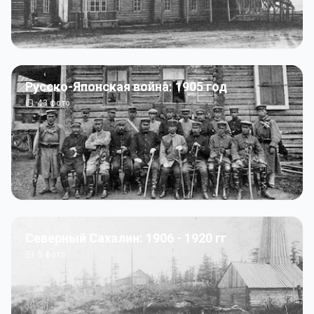
Русско-Японская война: 1905 год
43
фото
Северный Сахалин: 1906 - 1920 гг
5
фото