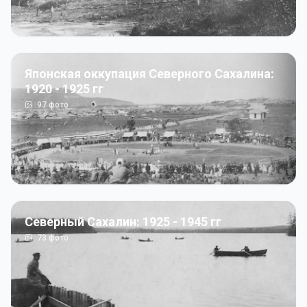
Японская оккупация Северного Сахалина:
1920 - 1925 гг
97
фото
Северный Сахалин: 1925 - 1945 гг
73
фото