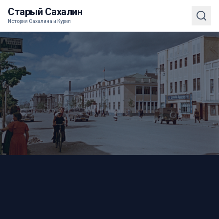
Старый Сахалин
История Сахалина и Курил