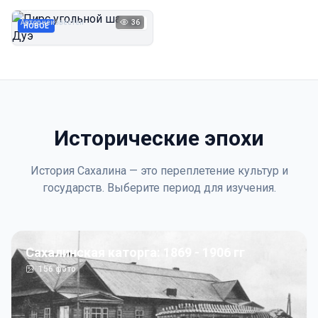
Дуэ
Автор неизвестен
36
1923
НОВОЕ
Исторические эпохи
История Сахалина — это переплетение культур и
государств. Выберите период для изучения.
Сахалинская каторга: 1869 - 1906 гг
156
фото