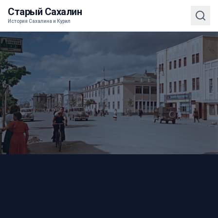
Старый Сахалин
История Сахалина и Курил