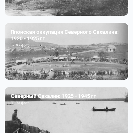
Японская оккупация Северного Сахалина:
1920 - 1925 гг
97
фото
Северный Сахалин: 1925 - 1945 гг
73
фото