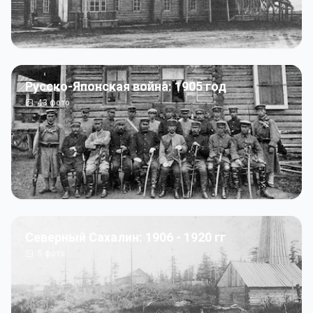
Русско-Японская война: 1905 год
43
фото
Северный Сахалин: 1906 - 1920 гг
5
фото