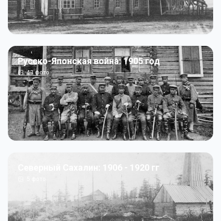
Русско-Японская война: 1905 год
43
фото
Северный Сахалин: 1906 - 1920 гг
5
фото