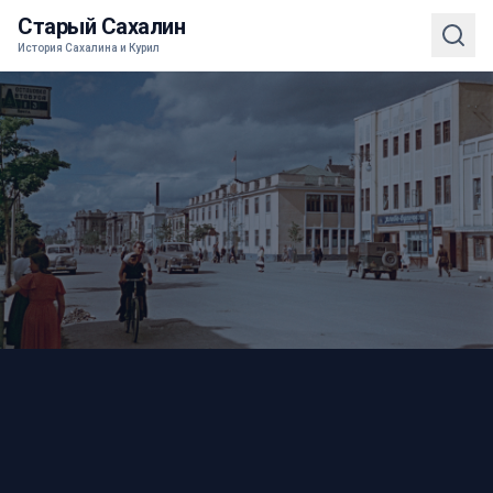
Старый Сахалин
История Сахалина и Курил