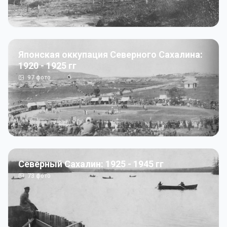
Японская оккупация Северного Сахалина:
1920 - 1925 гг
97
фото
Северный Сахалин: 1925 - 1945 гг
73
фото