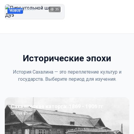
Дуэ
Автор неизвестен
35
1923
НОВОЕ
Исторические эпохи
История Сахалина — это переплетение культур и
государств. Выберите период для изучения.
Сахалинская каторга: 1869 - 1906 гг
156
фото