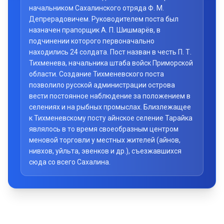
начальником Сахалинского отряда Ф. М.
Депрерадовичем. Руководителем поста был
назначен прапорщик А. П. Шишмарёв, в
подчинении которого первоначально
находились 24 солдата. Пост назван в честь П. Т.
Тихменева, начальника штаба войск Приморской
области. Создание Тихменевского поста
позволило русской администрации острова
вести постоянное наблюдение за положением в
селениях и на рыбных промыслах. Близлежащее
к Тихменевскому посту айнское селение Тарайка
являлось в то время своеобразным центром
меновой торговли у местных жителей (айнов,
нивхов, уйльта, эвенков и др.), съезжавшихся
сюда со всего Сахалина.