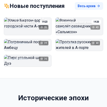
Новые поступления
Весь архив
Улица Бидзэн‑дорри в
Военный
городской части
самолёт‑разведчик
1923
1920
А‑порта
«Сальмсон»
Автор неизвестен
35
Автор неизвестен
43
Пограничный посёлок
Прогулка русских
Амбецу
жителей в А‑порте
Автор неизвестен
39
Автор неизвестен
40
1923
1923
Пирс угольной шахты
Дуэ
Автор неизвестен
36
1923
Исторические эпохи