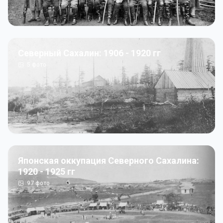
Северный Сахалин: 1906 - 1920 гг
5
фото
Японская оккупация Северного Сахалина:
1920 - 1925 гг
97
фото