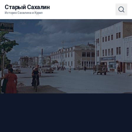
Старый Сахалин
История Сахалина и Курил