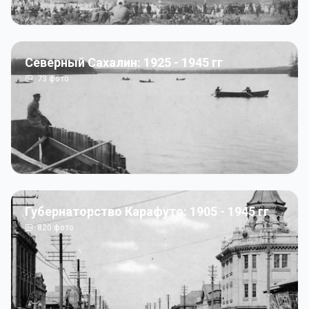
Северный Сахалин: 1925 - 1945 гг
73
фото
Губернаторство Карафуто: 1905 - 1945 гг
820
фото