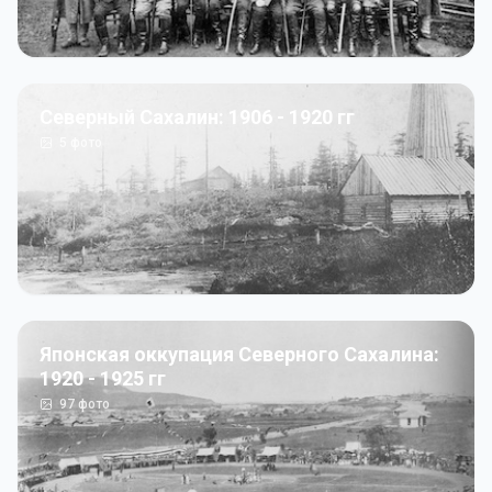
Северный Сахалин: 1906 - 1920 гг
5
фото
Японская оккупация Северного Сахалина:
1920 - 1925 гг
97
фото