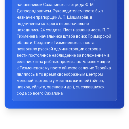
начальником Сахалинского отряда Ф. М.
Депрерадовичем. Руководителем поста был
назначен прапорщик А. П. Шишмарёв, в
подчинении которого первоначально
находились 24 солдата. Пост назван в честь П. Т.
Тихменева, начальника штаба войск Приморской
области. Создание Тихменевского поста
позволило русской администрации острова
вести постоянное наблюдение за положением в
селениях и на рыбных промыслах. Близлежащее
к Тихменевскому посту айнское селение Тарайка
являлось в то время своеобразным центром
меновой торговли у местных жителей (айнов,
нивхов, уйльта, эвенков и др.), съезжавшихся
сюда со всего Сахалина.