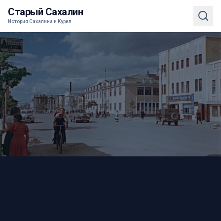
Старый Сахалин
История Сахалина и Курил