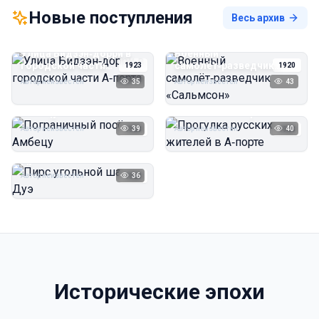
Новые поступления
Весь архив
Улица Бидзэн‑дорри в
Военный
городской части
самолёт‑разведчик
1923
1920
А‑порта
«Сальмсон»
Автор неизвестен
35
Автор неизвестен
43
Пограничный посёлок
Прогулка русских
Амбецу
жителей в А‑порте
Автор неизвестен
39
Автор неизвестен
40
1923
1923
Пирс угольной шахты
Дуэ
Автор неизвестен
36
1923
Исторические эпохи