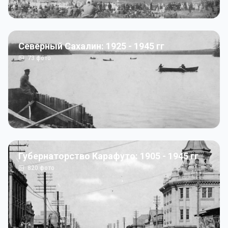
Северный Сахалин: 1925 - 1945 гг
73
фото
Губернаторство Карафуто: 1905 - 1945 гг
820
фото