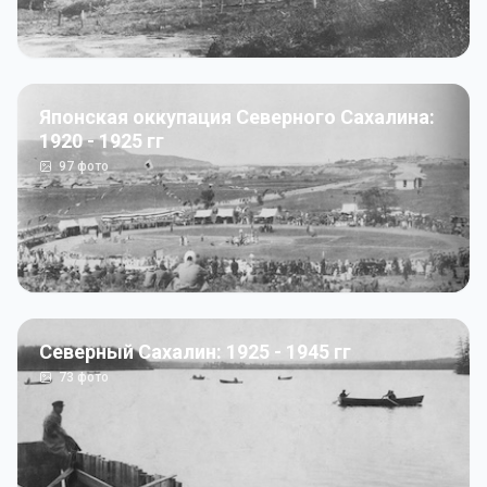
Японская оккупация Северного Сахалина:
1920 - 1925 гг
97
фото
Северный Сахалин: 1925 - 1945 гг
73
фото