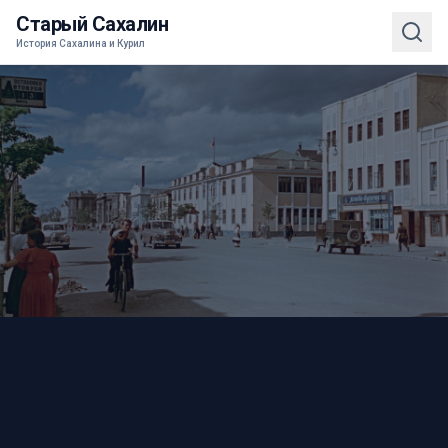
Старый Сахалин
История Сахалина и Курил