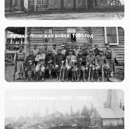
Русско-Японская война: 1905 год
43
фото
Северный Сахалин: 1906 - 1920 гг
5
фото