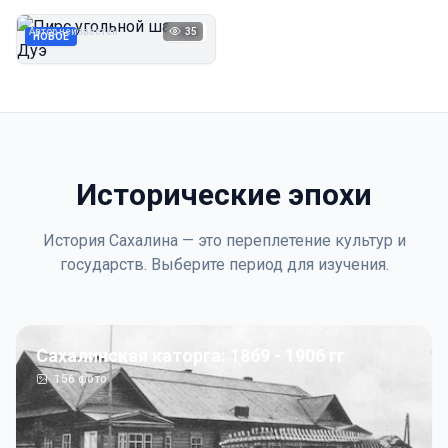
Дуэ
Автор неизвестен
35
1923
НОВОЕ
Исторические эпохи
История Сахалина — это переплетение культур и
государств. Выберите период для изучения.
Сахалинская каторга: 1869 - 1906 гг
156
фото