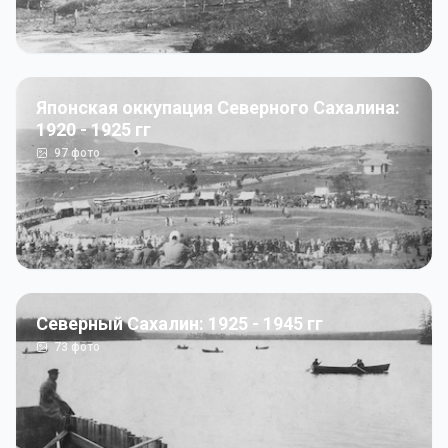
Японская оккупация Северного Сахалина:
1920 - 1925 гг
97
фото
Северный Сахалин: 1925 - 1945 гг
73
фото