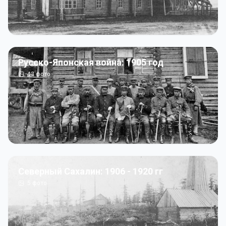
Русско-Японская война: 1905 год
43
фото
Северный Сахалин: 1906 - 1920 гг
5
фото