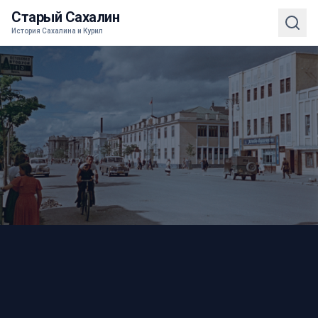
Старый Сахалин
История Сахалина и Курил