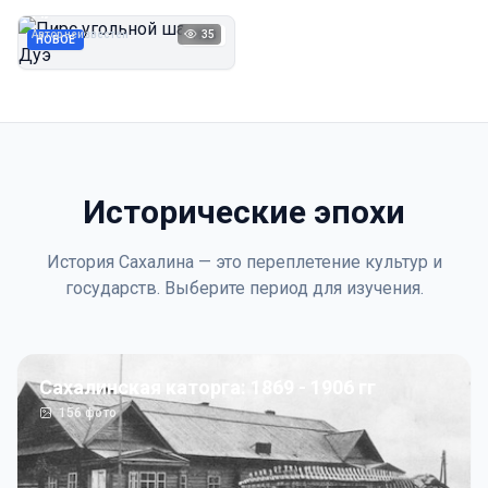
Дуэ
Автор неизвестен
35
1923
НОВОЕ
Исторические эпохи
История Сахалина — это переплетение культур и
государств. Выберите период для изучения.
Сахалинская каторга: 1869 - 1906 гг
156
фото