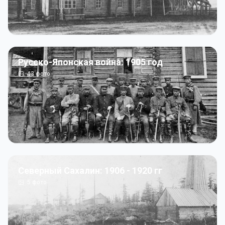
Русско-Японская война: 1905 год
43
фото
Северный Сахалин: 1906 - 1920 гг
5
фото