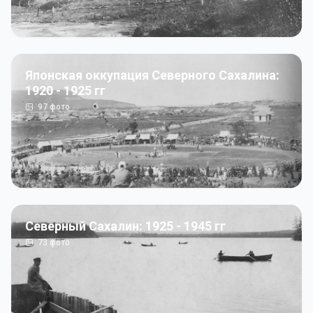
Японская оккупация Северного Сахалина:
1920 - 1925 гг
97
фото
Северный Сахалин: 1925 - 1945 гг
73
фото