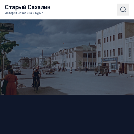
Старый Сахалин
История Сахалина и Курил