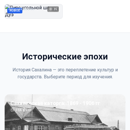
Дуэ
Автор неизвестен
35
1923
НОВОЕ
Исторические эпохи
История Сахалина — это переплетение культур и
государств. Выберите период для изучения.
Сахалинская каторга: 1869 - 1906 гг
156
фото