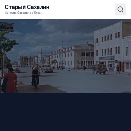
Старый Сахалин
История Сахалина и Курил