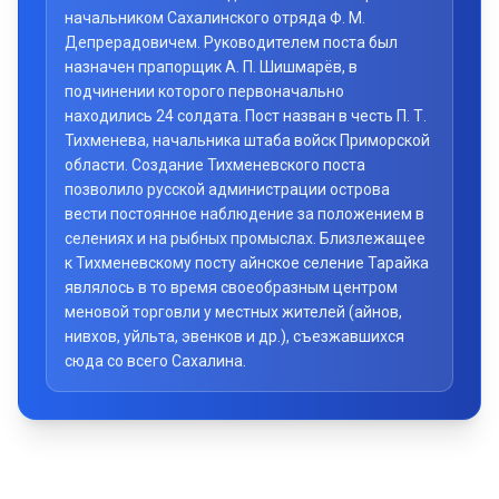
начальником Сахалинского отряда Ф. М.
Депрерадовичем. Руководителем поста был
назначен прапорщик А. П. Шишмарёв, в
подчинении которого первоначально
находились 24 солдата. Пост назван в честь П. Т.
Тихменева, начальника штаба войск Приморской
области. Создание Тихменевского поста
позволило русской администрации острова
вести постоянное наблюдение за положением в
селениях и на рыбных промыслах. Близлежащее
к Тихменевскому посту айнское селение Тарайка
являлось в то время своеобразным центром
меновой торговли у местных жителей (айнов,
нивхов, уйльта, эвенков и др.), съезжавшихся
сюда со всего Сахалина.