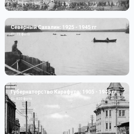
Северный Сахалин: 1925 - 1945 гг
73
фото
Губернаторство Карафуто: 1905 - 1945 гг
820
фото