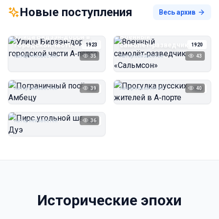
Новые поступления
Весь архив
Улица Бидзэн‑дорри в
Военный
городской части
самолёт‑разведчик
1923
1920
А‑порта
«Сальмсон»
Автор неизвестен
35
Автор неизвестен
43
Пограничный посёлок
Прогулка русских
Амбецу
жителей в А‑порте
Автор неизвестен
39
Автор неизвестен
40
1923
1923
Пирс угольной шахты
Дуэ
Автор неизвестен
36
1923
Исторические эпохи