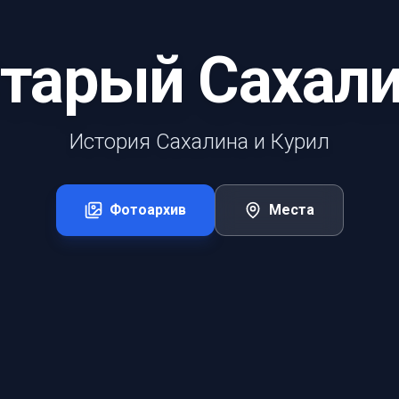
тарый Сахал
История Сахалина и Курил
Фотоархив
Места