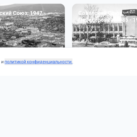
ский Союз: 1947 -
Советский Союз.
г
Перестройка: 1985 - 1
ото
187
фото
s и
политикой конфиденциальности.
.
Коллекции
 и тематические подборки от наших редакторов и пользо