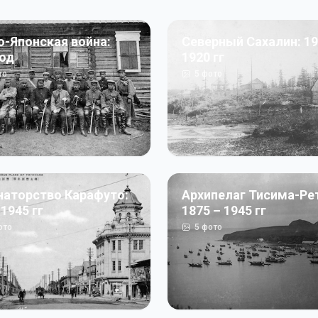
о-Японская война:
Северный Сахалин: 19
год
1920 гг
то
5
фото
наторство Карафуто:
Архипелаг Тисима-Ре
 1945 гг
1875 – 1945 гг
ото
5
фото