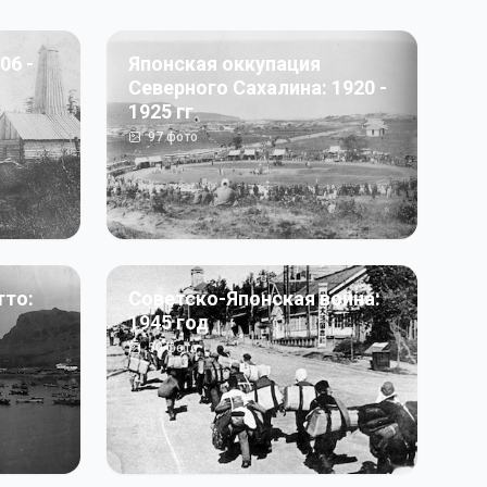
06 -
Японская оккупация
Северного Сахалина: 1920 -
1925 гг
97
фото
тто:
Советско-Японская война:
1945 год
50
фото