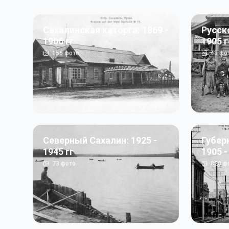
Сахалинская каторга: 1869 -
Русск
1906 гг
1905 
156
фото
43
фо
Северный Сахалин: 1925 -
Губер
1945 гг
1905 -
73
фото
820
ф