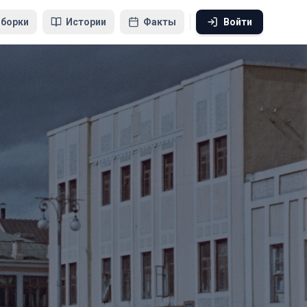
борки
Истории
Факты
Войти