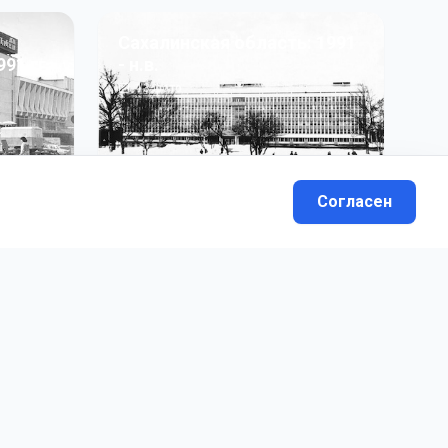
Сахалинская область: 1991
991 гг
- н.в.
13
фото
Согласен
вателей.