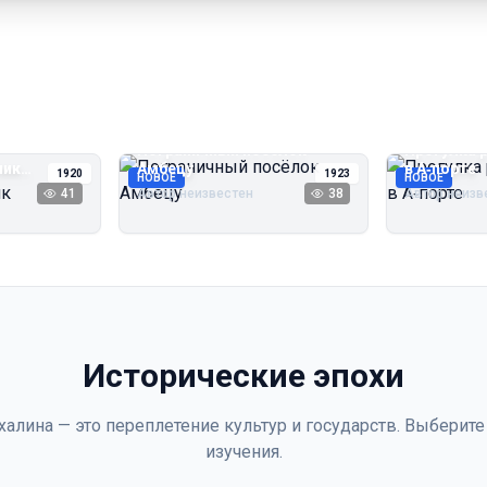
Пограничный посёлок
Прогулка 
чик
Амбецу
в А‑порте
1920
1923
НОВОЕ
НОВОЕ
41
Автор неизвестен
38
Автор неизв
Исторические эпохи
халина — это переплетение культур и государств. Выберите
изучения.