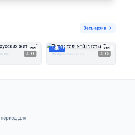
Весь архив
русских жителей
Пирс угольной шахты Дуэ
1923
1923
НОВОЕ
естен
38
Автор неизвестен
35
 период для