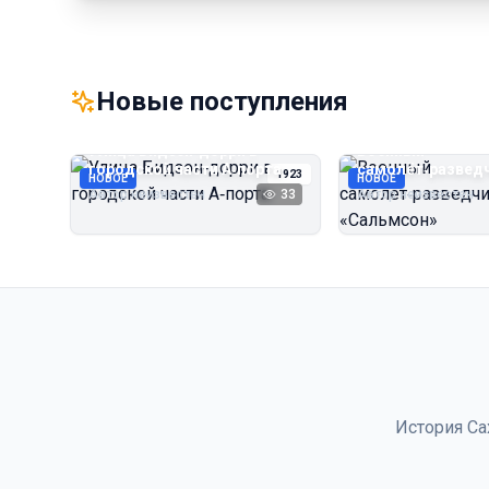
Новые поступления
Улица Бидзэн‑дорри в
Военный
городской части А‑порта
самолёт‑развед
1923
НОВОЕ
НОВОЕ
«Сальмсон»
Автор неизвестен
33
Автор неизвестен
История Са