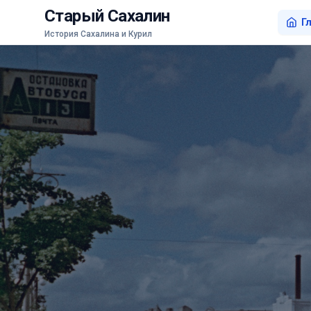
Старый Сахалин
Г
История Сахалина и Курил