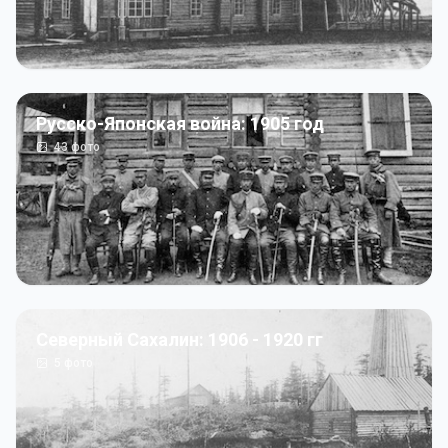
Русско-Японская война: 1905 год
43
фото
Северный Сахалин: 1906 - 1920 гг
5
фото