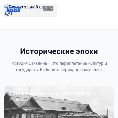
Дуэ
Автор неизвестен
35
1923
НОВОЕ
Исторические эпохи
История Сахалина — это переплетение культур и
государств. Выберите период для изучения.
Сахалинская каторга: 1869 - 1906 гг
156
фото