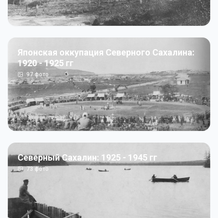
Японская оккупация Северного Сахалина:
1920 - 1925 гг
97
фото
Северный Сахалин: 1925 - 1945 гг
73
фото