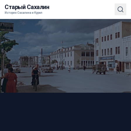
Старый Сахалин
История Сахалина и Курил