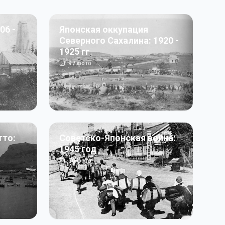
06 -
Японская оккупация
Северного Сахалина: 1920 -
1925 гг
97
фото
тто:
Советско-Японская война:
1945 год
50
фото