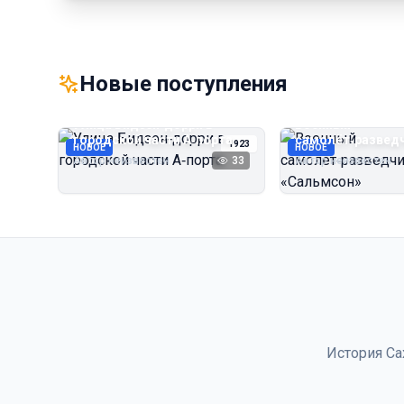
Новые поступления
Улица Бидзэн‑дорри в
Военный
городской части А‑порта
самолёт‑развед
1923
НОВОЕ
НОВОЕ
«Сальмсон»
Автор неизвестен
33
Автор неизвестен
История Са