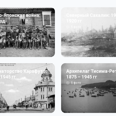
о-Японская война:
Северный Сахалин: 19
год
1920 гг
то
5
фото
наторство Карафуто:
Архипелаг Тисима-Ре
 1945 гг
1875 – 1945 гг
ото
5
фото