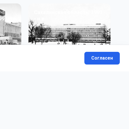
Сахалинская область: 1991
991 гг
- н.в.
13
фото
Согласен
вателей.