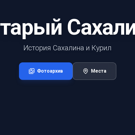
тарый Сахал
История Сахалина и Курил
Фотоархив
Места