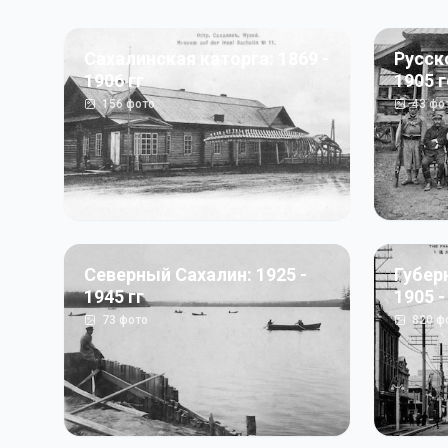
Сахалинская каторга: 1869 -
Русск
1906 гг
1905 
156
фото
43
фо
Северный Сахалин: 1925 -
Губер
1945 гг
1905 -
73
фото
820
ф