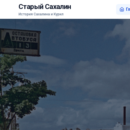
Старый Сахалин
Г
История Сахалина и Курил