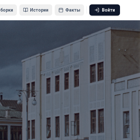
борки
Истории
Факты
Войти