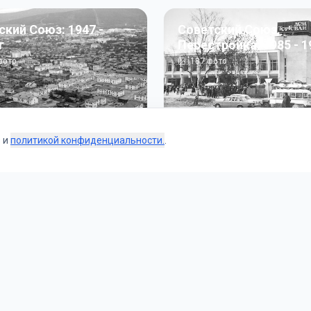
ский Союз: 1947 -
Советский Союз.
г
Перестройка: 1985 - 1
ото
187
фото
s и
политикой конфиденциальности.
.
Коллекции
 и тематические подборки от наших редакторов и пользо