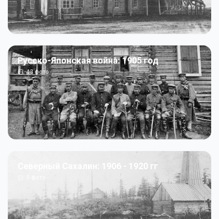
Русско-Японская война: 1905 год
43
фото
Северный Сахалин: 1906 - 1920 гг
5
фото