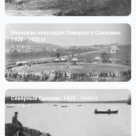
Японская оккупация Северного Сахалина:
1920 - 1925 гг
97
фото
Северный Сахалин: 1925 - 1945 гг
73
фото