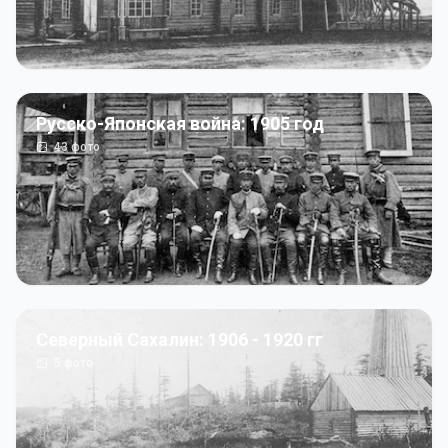
Русско-Японская война: 1905 год
43
фото
Северный Сахалин: 1906 - 1920 гг
5
фото