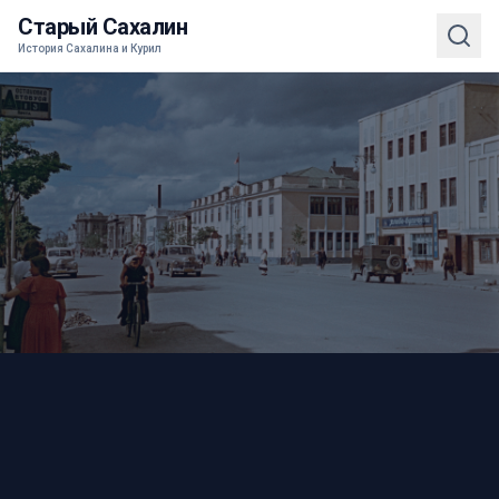
Старый Сахалин
История Сахалина и Курил