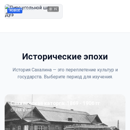
Дуэ
Автор неизвестен
35
1923
НОВОЕ
Исторические эпохи
История Сахалина — это переплетение культур и
государств. Выберите период для изучения.
Сахалинская каторга: 1869 - 1906 гг
156
фото