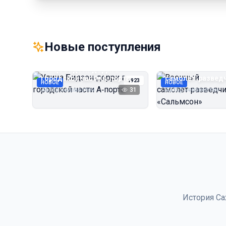
Новые поступления
Улица Бидзэн‑дорри в
Военный
городской части А‑порта
самолёт‑развед
1923
НОВОЕ
НОВОЕ
«Сальмсон»
Автор неизвестен
31
Автор неизвестен
История Са