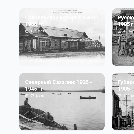
Сахалинская каторга: 1869 -
Русск
1906 гг
1905 
156
фото
43
фо
Северный Сахалин: 1925 -
Губер
1945 гг
1905 -
73
фото
820
ф