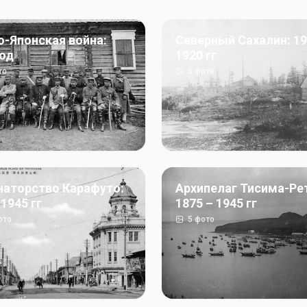
о-Японская война:
Северный Сахалин: 19
год
1920 гг
то
5
фото
наторство Карафуто:
Архипелаг Тисима-Ре
 1945 гг
1875 – 1945 гг
ото
5
фото