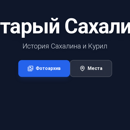
тарый Сахал
История Сахалина и Курил
Фотоархив
Места