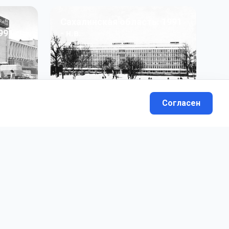
Сахалинская область: 1991
991 гг
- н.в.
13
фото
Согласен
вателей.