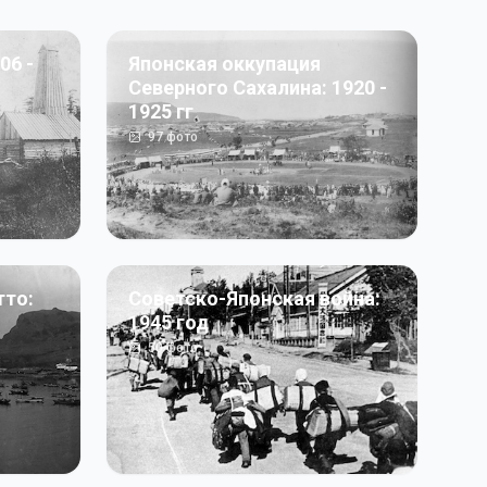
06 -
Японская оккупация
Северного Сахалина: 1920 -
1925 гг
97
фото
тто:
Советско-Японская война:
1945 год
50
фото