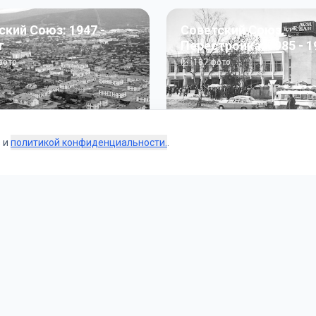
ский Союз: 1947 -
Советский Союз.
г
Перестройка: 1985 - 1
ото
187
фото
s и
политикой конфиденциальности.
.
Коллекции
 и тематические подборки от наших редакторов и пользо