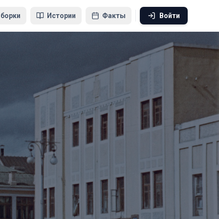
борки
Истории
Факты
Войти