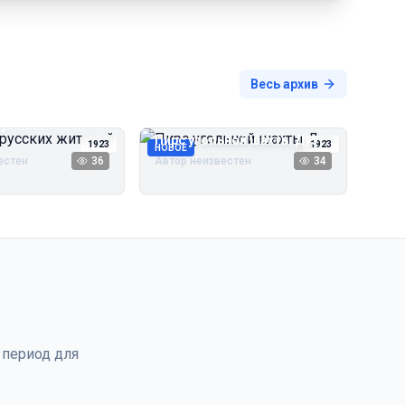
Весь архив
русских жителей
Пирс угольной шахты Дуэ
1923
1923
НОВОЕ
естен
36
Автор неизвестен
34
 период для