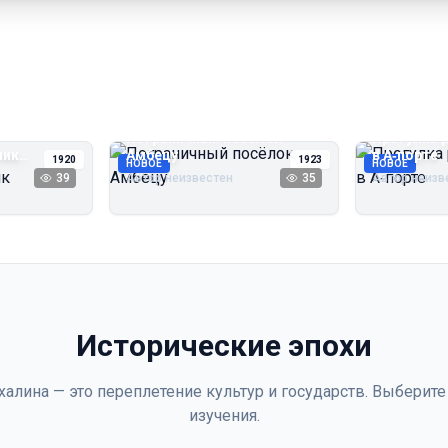
Пограничный посёлок
Прогулка 
чик
Амбецу
в А‑порте
1920
1923
НОВОЕ
НОВОЕ
39
Автор неизвестен
35
Автор неизв
Исторические эпохи
халина — это переплетение культур и государств. Выберите
изучения.