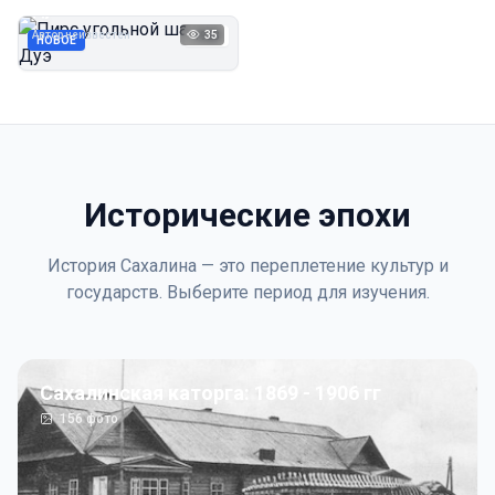
Дуэ
Автор неизвестен
35
1923
НОВОЕ
Исторические эпохи
История Сахалина — это переплетение культур и
государств. Выберите период для изучения.
Сахалинская каторга: 1869 - 1906 гг
156
фото