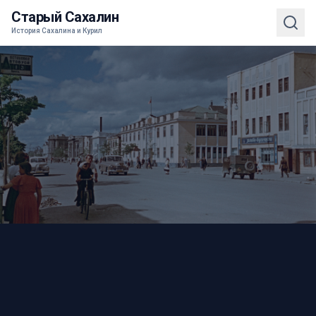
Старый Сахалин
История Сахалина и Курил