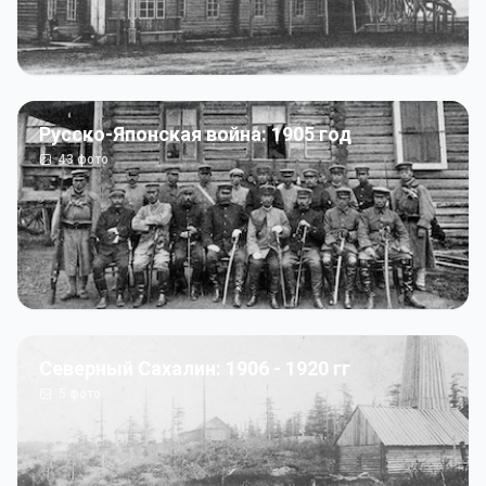
Русско-Японская война: 1905 год
43
фото
Северный Сахалин: 1906 - 1920 гг
5
фото