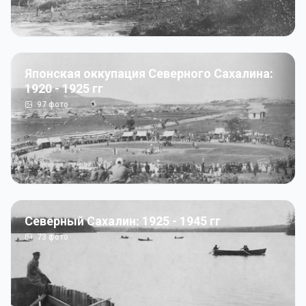
Японская оккупация Северного Сахалина:
1920 - 1925 гг
97
фото
Северный Сахалин: 1925 - 1945 гг
73
фото