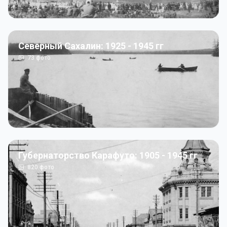
Северный Сахалин: 1925 - 1945 гг
73
фото
Губернаторство Карафуто: 1905 - 1945 гг
820
фото