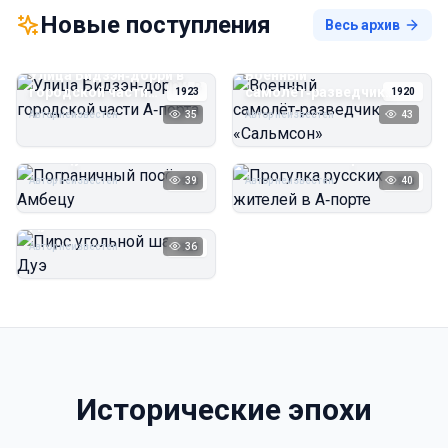
Новые поступления
Весь архив
Улица Бидзэн‑дорри в
Военный
городской части
самолёт‑разведчик
1923
1920
А‑порта
«Сальмсон»
Автор неизвестен
35
Автор неизвестен
43
Пограничный посёлок
Прогулка русских
Амбецу
жителей в А‑порте
Автор неизвестен
39
Автор неизвестен
40
1923
1923
Пирс угольной шахты
Дуэ
Автор неизвестен
36
1923
Исторические эпохи