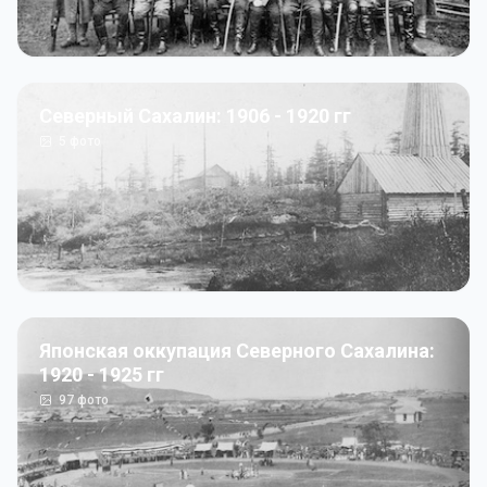
Северный Сахалин: 1906 - 1920 гг
5
фото
Японская оккупация Северного Сахалина:
1920 - 1925 гг
97
фото