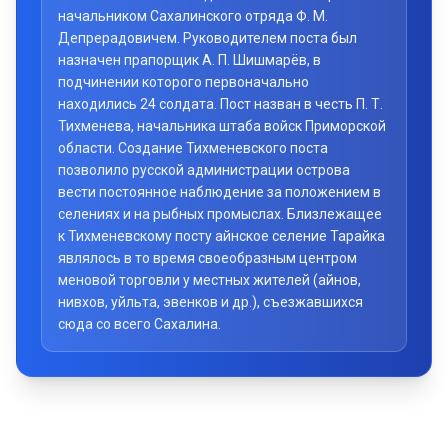
начальником Сахалинского отряда Ф. М.
Депрерадовичем. Руководителем поста был
назначен прапорщик А. П. Шишмарёв, в
подчинении которого первоначально
находились 24 солдата. Пост назван в честь П. Т.
Тихменева, начальника штаба войск Приморской
области. Создание Тихменевского поста
позволило русской администрации острова
вести постоянное наблюдение за положением в
селениях и на рыбных промыслах. Близлежащее
к Тихменевскому посту айнское селение Тарайка
являлось в то время своеобразным центром
меновой торговли у местных жителей (айнов,
нивхов, уйльта, эвенков и др.), съезжавшихся
сюда со всего Сахалина.