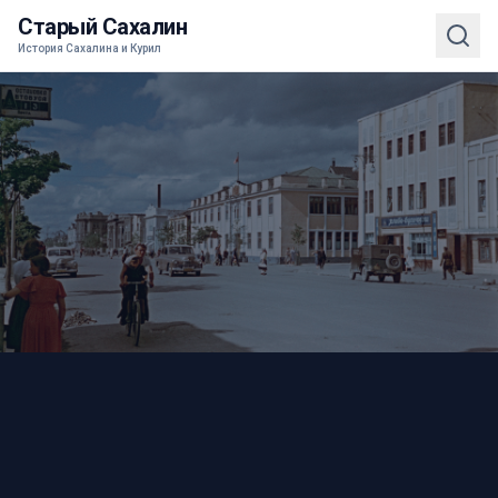
Старый Сахалин
История Сахалина и Курил