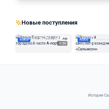
Новые поступления
Улица Бидзэн‑дорри в
Военный
городской части А‑порта
самолёт‑развед
1923
НОВОЕ
НОВОЕ
«Сальмсон»
Автор неизвестен
33
Автор неизвестен
История Са