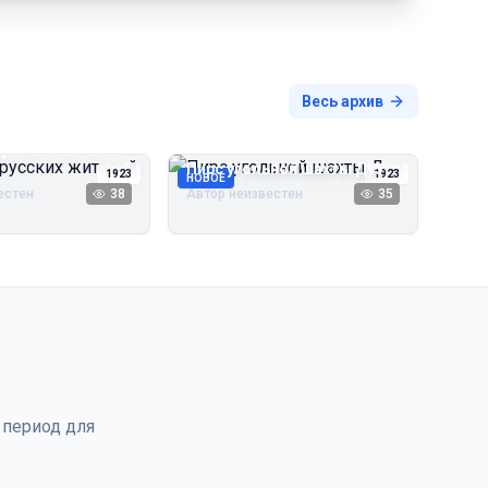
Весь архив
русских жителей
Пирс угольной шахты Дуэ
1923
1923
НОВОЕ
естен
38
Автор неизвестен
35
 период для