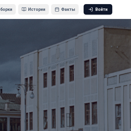
борки
Истории
Факты
Войти