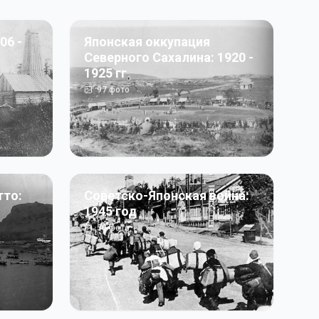
06 -
Японская оккупация
Северного Сахалина: 1920 -
1925 гг
97
фото
тто:
Советско-Японская война:
1945 год
50
фото