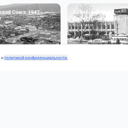
ский Союз: 1947 -
Советский Союз.
г
Перестройка: 1985 - 1
ото
187
фото
s и
политикой конфиденциальности.
.
Коллекции
 и тематические подборки от наших редакторов и пользо