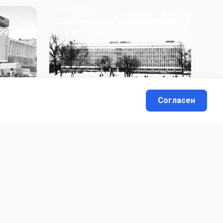
Сахалинская область: 1991
991 гг
- н.в.
13
фото
Согласен
вателей.