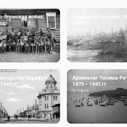
о-Японская война:
Северный Сахалин: 19
год
1920 гг
то
5
фото
наторство Карафуто:
Архипелаг Тисима-Ре
 1945 гг
1875 – 1945 гг
ото
5
фото