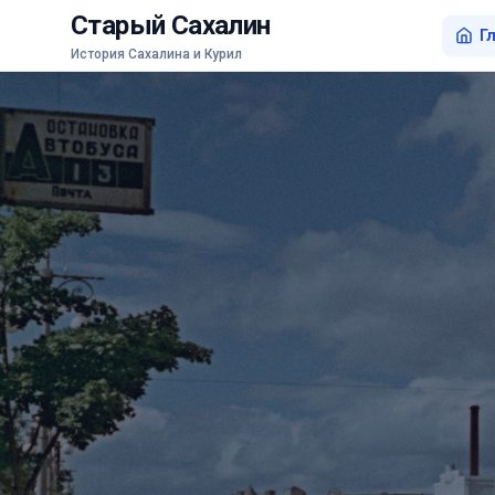
Старый Сахалин
Г
История Сахалина и Курил