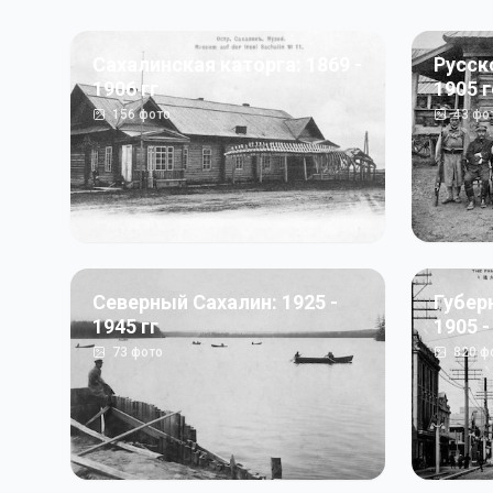
Сахалинская каторга: 1869 -
Русск
1906 гг
1905 
156
фото
43
фо
Северный Сахалин: 1925 -
Губер
1945 гг
1905 -
73
фото
820
ф