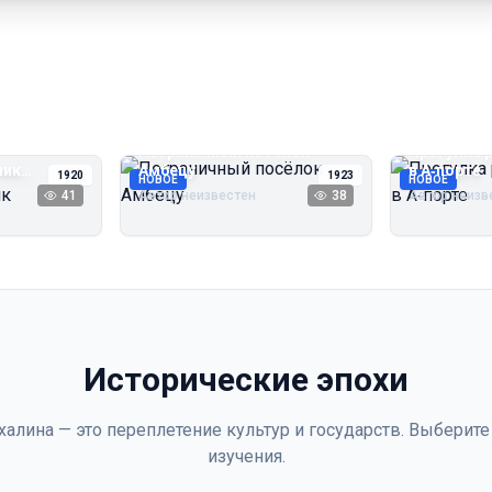
Пограничный посёлок
Прогулка 
чик
Амбецу
в А‑порте
1920
1923
НОВОЕ
НОВОЕ
41
Автор неизвестен
38
Автор неизв
Исторические эпохи
халина — это переплетение культур и государств. Выберите
изучения.