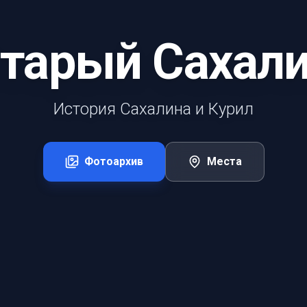
тарый Сахал
История Сахалина и Курил
Фотоархив
Места