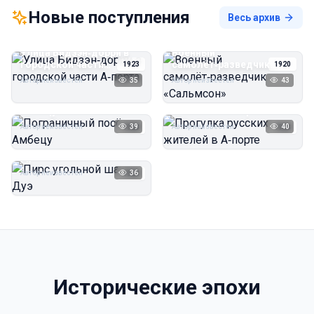
Новые поступления
Весь архив
Улица Бидзэн‑дорри в
Военный
городской части
самолёт‑разведчик
1923
1920
А‑порта
«Сальмсон»
Автор неизвестен
35
Автор неизвестен
43
Пограничный посёлок
Прогулка русских
Амбецу
жителей в А‑порте
Автор неизвестен
39
Автор неизвестен
40
1923
1923
Пирс угольной шахты
Дуэ
Автор неизвестен
36
1923
Исторические эпохи