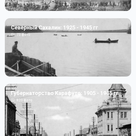
Северный Сахалин: 1925 - 1945 гг
73
фото
Губернаторство Карафуто: 1905 - 1945 гг
820
фото