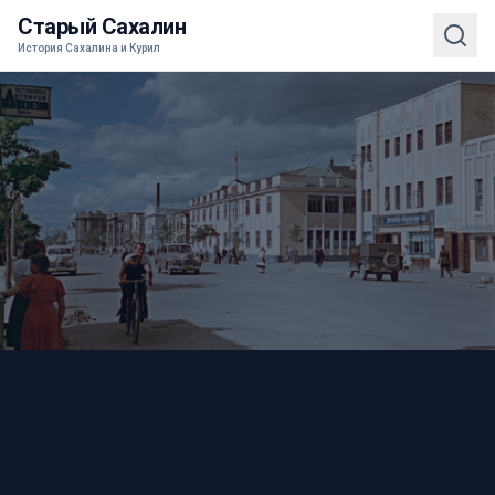
Старый Сахалин
История Сахалина и Курил