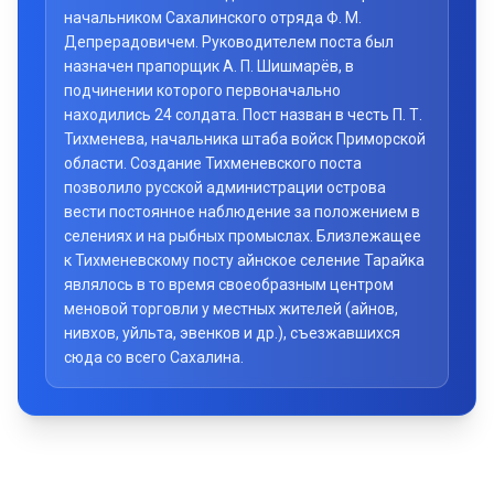
начальником Сахалинского отряда Ф. М.
Депрерадовичем. Руководителем поста был
назначен прапорщик А. П. Шишмарёв, в
подчинении которого первоначально
находились 24 солдата. Пост назван в честь П. Т.
Тихменева, начальника штаба войск Приморской
области. Создание Тихменевского поста
позволило русской администрации острова
вести постоянное наблюдение за положением в
селениях и на рыбных промыслах. Близлежащее
к Тихменевскому посту айнское селение Тарайка
являлось в то время своеобразным центром
меновой торговли у местных жителей (айнов,
нивхов, уйльта, эвенков и др.), съезжавшихся
сюда со всего Сахалина.