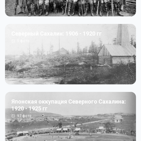
Северный Сахалин: 1906 - 1920 гг
5
фото
Японская оккупация Северного Сахалина:
1920 - 1925 гг
97
фото