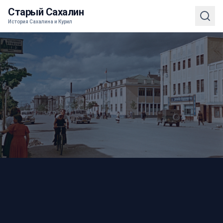
Старый Сахалин
История Сахалина и Курил