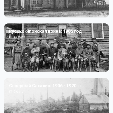
Русско-Японская война: 1905 год
43
фото
Северный Сахалин: 1906 - 1920 гг
5
фото