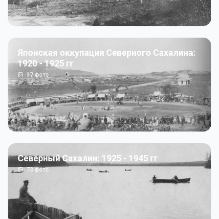
Японская оккупация Северного Сахалина:
1920 - 1925 гг
97
фото
Северный Сахалин: 1925 - 1945 гг
73
фото