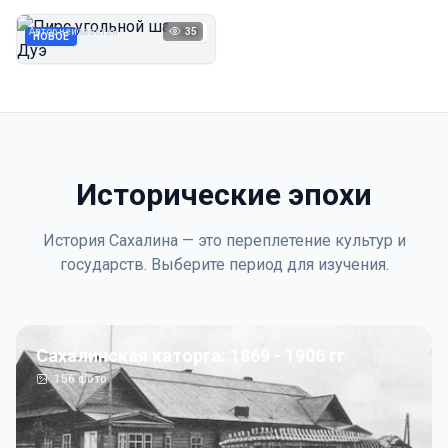
Дуэ
Автор неизвестен
35
1923
НОВОЕ
Исторические эпохи
История Сахалина — это переплетение культур и
государств. Выберите период для изучения.
Сахалинская каторга: 1869 - 1906 гг
156
фото