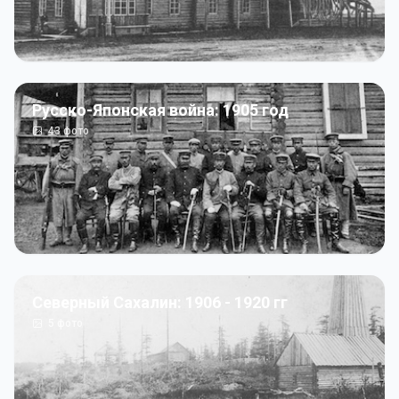
Русско-Японская война: 1905 год
43
фото
Северный Сахалин: 1906 - 1920 гг
5
фото