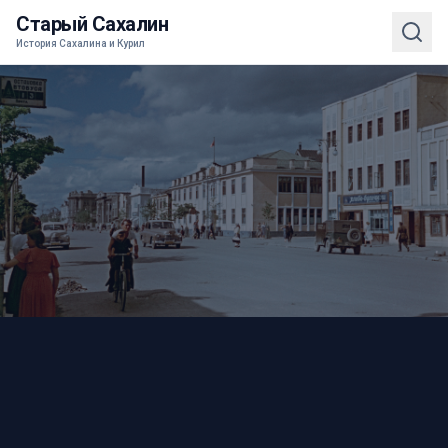
Старый Сахалин
История Сахалина и Курил