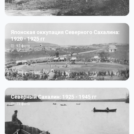
Японская оккупация Северного Сахалина:
1920 - 1925 гг
97
фото
Северный Сахалин: 1925 - 1945 гг
73
фото