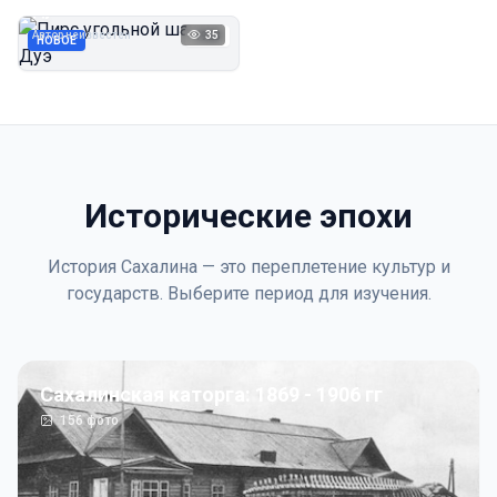
Дуэ
Автор неизвестен
35
1923
НОВОЕ
Исторические эпохи
История Сахалина — это переплетение культур и
государств. Выберите период для изучения.
Сахалинская каторга: 1869 - 1906 гг
156
фото