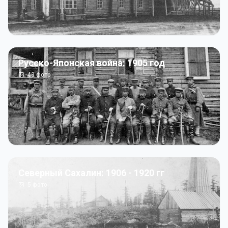
Русско-Японская война: 1905 год
43
фото
Северный Сахалин: 1906 - 1920 гг
5
фото