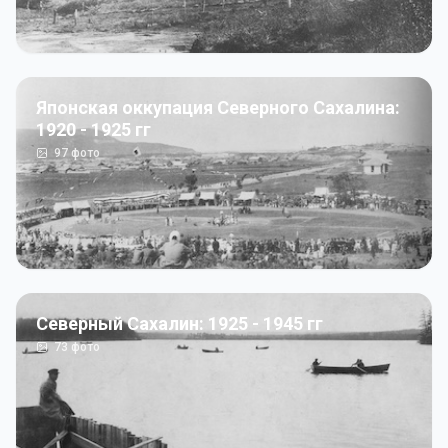
Японская оккупация Северного Сахалина:
1920 - 1925 гг
97
фото
Северный Сахалин: 1925 - 1945 гг
73
фото