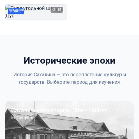
Дуэ
Автор неизвестен
35
1923
НОВОЕ
Исторические эпохи
История Сахалина — это переплетение культур и
государств. Выберите период для изучения.
Сахалинская каторга: 1869 - 1906 гг
156
фото