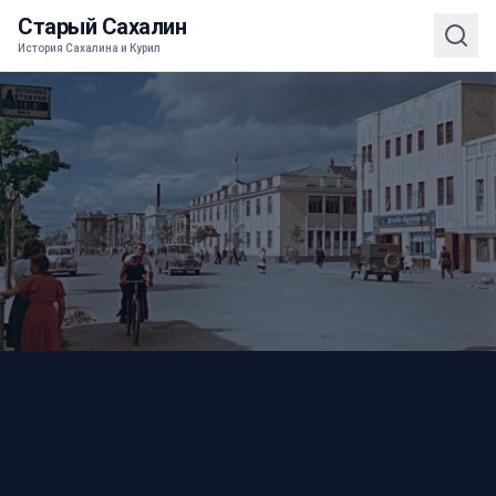
Старый Сахалин
История Сахалина и Курил