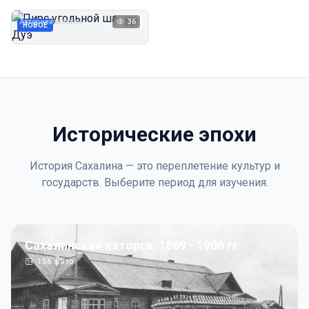
Дуэ
Автор неизвестен
36
1923
НОВОЕ
Исторические эпохи
История Сахалина — это переплетение культур и
государств. Выберите период для изучения.
Сахалинская каторга: 1869 - 1906 гг
156
фото