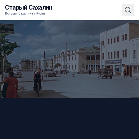
Старый Сахалин
История Сахалина и Курил