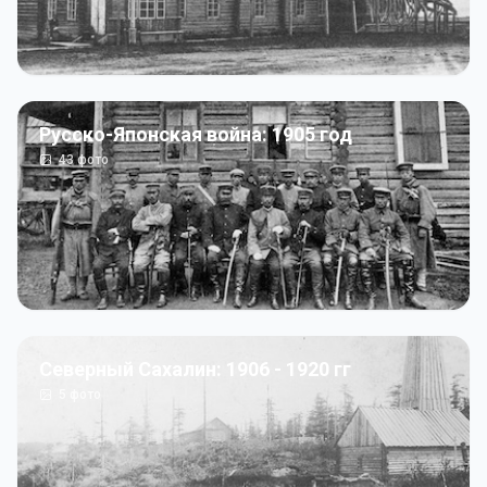
Русско-Японская война: 1905 год
43
фото
Северный Сахалин: 1906 - 1920 гг
5
фото