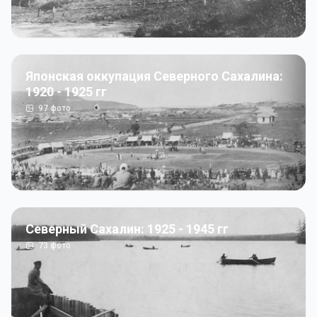
Японская оккупация Северного Сахалина:
1920 - 1925 гг
97
фото
Северный Сахалин: 1925 - 1945 гг
73
фото