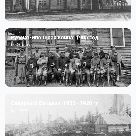
Русско-Японская война: 1905 год
43
фото
Северный Сахалин: 1906 - 1920 гг
5
фото