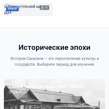
Дуэ
Автор неизвестен
35
1923
НОВОЕ
Исторические эпохи
История Сахалина — это переплетение культур и
государств. Выберите период для изучения.
Сахалинская каторга: 1869 - 1906 гг
156
фото