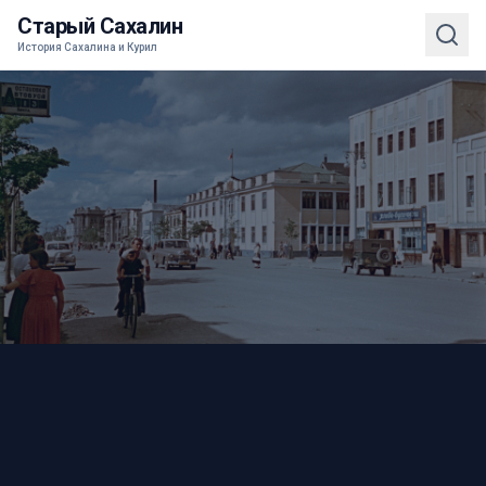
Старый Сахалин
История Сахалина и Курил