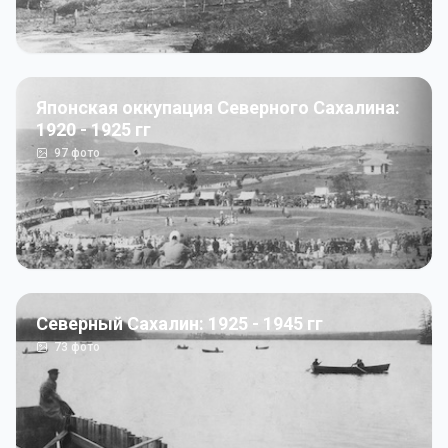
Японская оккупация Северного Сахалина:
1920 - 1925 гг
97
фото
Северный Сахалин: 1925 - 1945 гг
73
фото