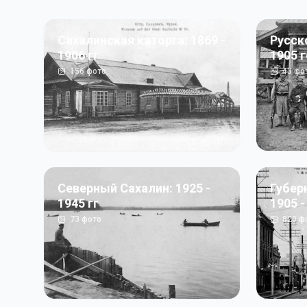
Сахалинская каторга: 1869 -
Русск
1906 гг
1905 
156
фото
43
фо
Северный Сахалин: 1925 -
Губер
1945 гг
1905 -
73
фото
820
ф