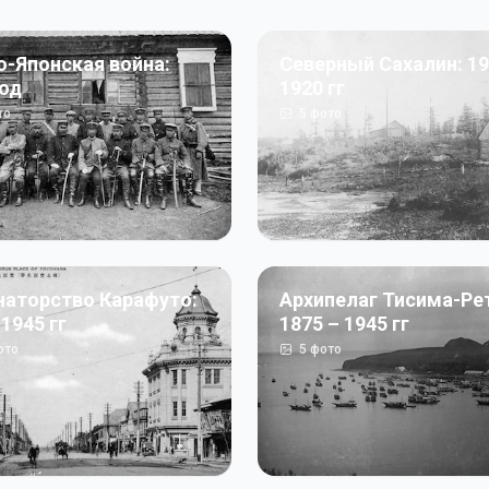
о-Японская война:
Северный Сахалин: 19
год
1920 гг
то
5
фото
наторство Карафуто:
Архипелаг Тисима-Ре
 1945 гг
1875 – 1945 гг
ото
5
фото