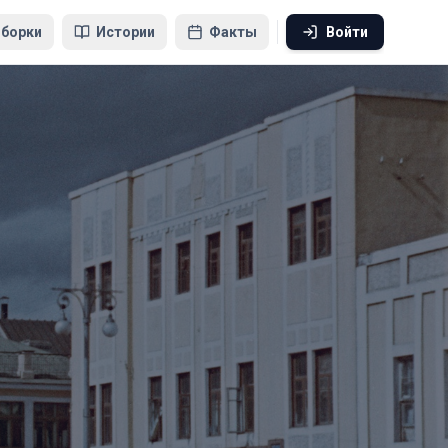
борки
Истории
Факты
Войти