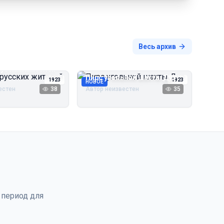
Весь архив
русских жителей
Пирс угольной шахты Дуэ
1923
1923
НОВОЕ
естен
38
Автор неизвестен
35
 период для