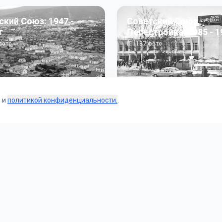
ский Союз: 1947 -
Советский Союз.
г
Перестройка: 1985 - 1
ото
187
фото
s и
политикой конфиденциальности.
.
Коллекции
 и тематические подборки от наших редакторов и пользо