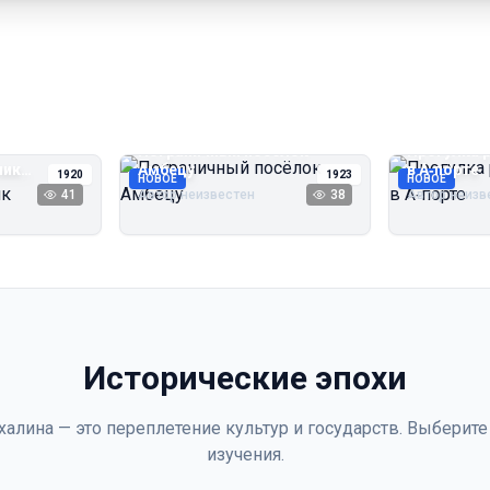
Пограничный посёлок
Прогулка 
чик
Амбецу
в А‑порте
1920
1923
НОВОЕ
НОВОЕ
41
Автор неизвестен
38
Автор неизв
Исторические эпохи
халина — это переплетение культур и государств. Выберите
изучения.