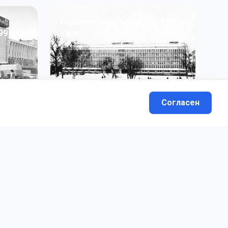
Сахалинская область: 1991
991 гг
- н.в.
13
фото
Согласен
вателей.