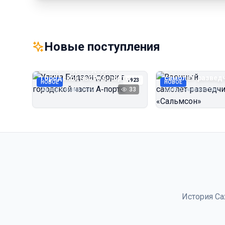
Новые поступления
Улица Бидзэн‑дорри в
Военный
городской части А‑порта
самолёт‑развед
1923
НОВОЕ
НОВОЕ
«Сальмсон»
Автор неизвестен
33
Автор неизвестен
История Са