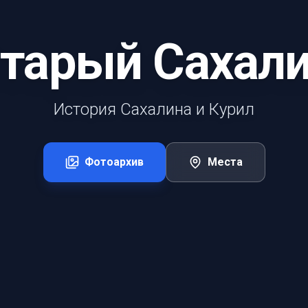
тарый Сахал
История Сахалина и Курил
Фотоархив
Места