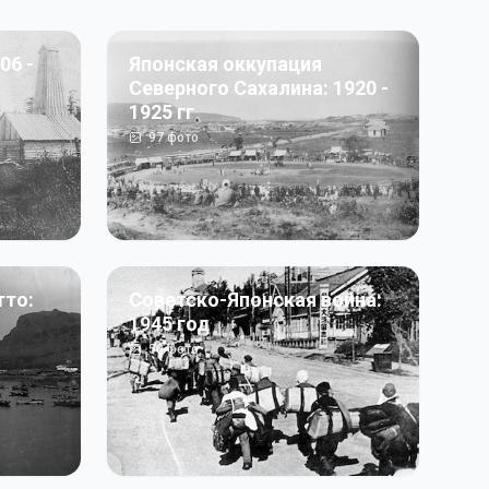
06 -
Японская оккупация
Северного Сахалина: 1920 -
1925 гг
97
фото
тто:
Советско-Японская война:
1945 год
50
фото