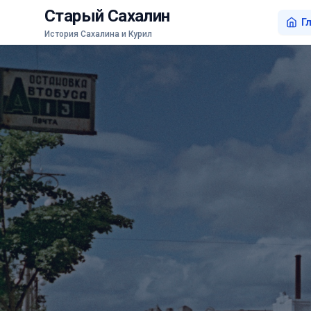
Старый Сахалин
Г
История Сахалина и Курил