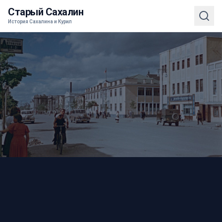
Старый Сахалин
История Сахалина и Курил