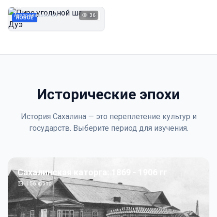
Дуэ
Автор неизвестен
36
1923
НОВОЕ
Исторические эпохи
История Сахалина — это переплетение культур и
государств. Выберите период для изучения.
Сахалинская каторга: 1869 - 1906 гг
156
фото