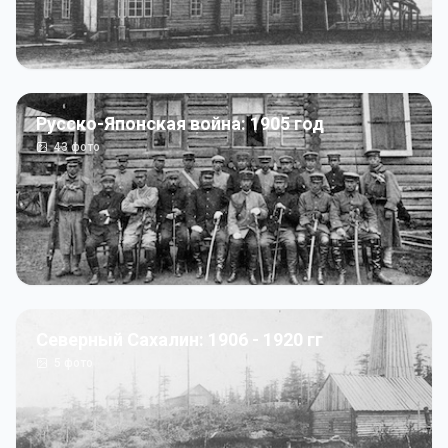
Русско-Японская война: 1905 год
43
фото
Северный Сахалин: 1906 - 1920 гг
5
фото