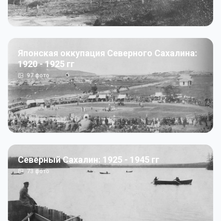
Японская оккупация Северного Сахалина:
1920 - 1925 гг
97
фото
Северный Сахалин: 1925 - 1945 гг
73
фото