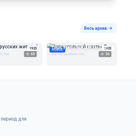
Весь архив
русских жителей
Пирс угольной шахты Дуэ
1923
1923
НОВОЕ
естен
40
Автор неизвестен
36
 период для