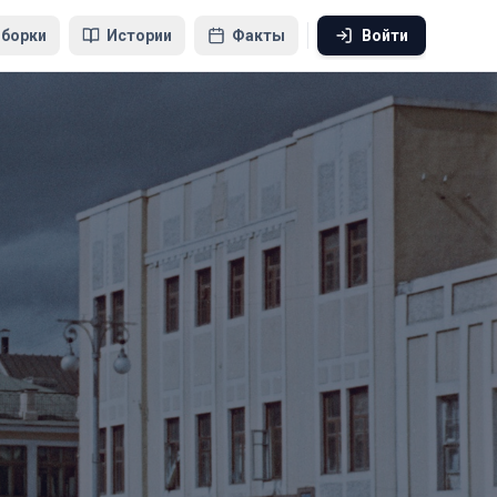
борки
Истории
Факты
Войти