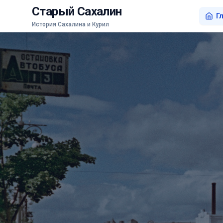
Старый Сахалин
Г
История Сахалина и Курил