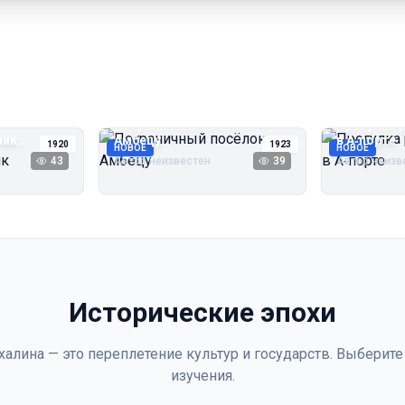
Пограничный посёлок
Прогулка 
чик
Амбецу
в А‑порте
1920
1923
НОВОЕ
НОВОЕ
43
Автор неизвестен
39
Автор неизв
Исторические эпохи
халина — это переплетение культур и государств. Выберите
изучения.