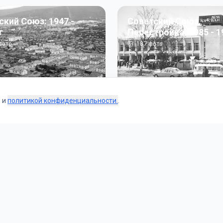
ский Союз: 1947 -
Советский Союз.
г
Перестройка: 1985 - 1
ото
187
фото
s и
политикой конфиденциальности.
.
Коллекции
 и тематические подборки от наших редакторов и пользо