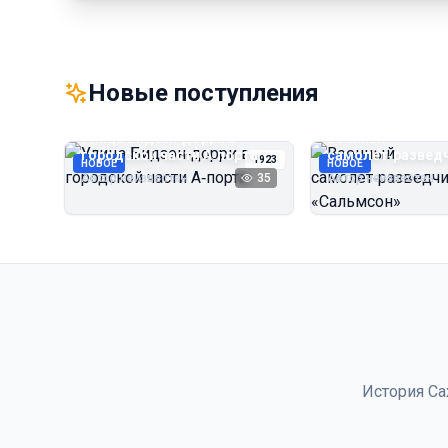
Новые поступления
Улица Бидзэн‑дорри в
Военный
городской части А‑порта
самолёт‑развед
1923
НОВОЕ
НОВОЕ
«Сальмсон»
Автор неизвестен
35
Автор неизвестен
История Са