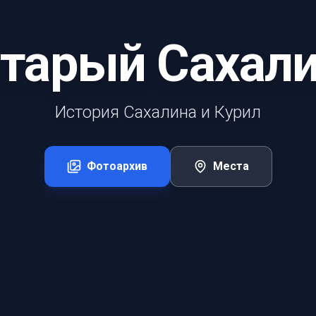
тарый Сахал
История Сахалина и Курил
Фотоархив
Места