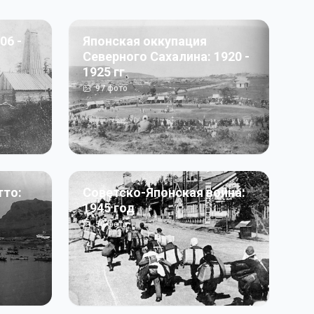
06 -
Японская оккупация
Северного Сахалина: 1920 -
1925 гг
97
фото
тто:
Советско-Японская война:
1945 год
50
фото