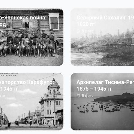
о-Японская война:
Северный Сахалин: 19
год
1920 гг
то
5
фото
наторство Карафуто:
Архипелаг Тисима-Ре
 1945 гг
1875 – 1945 гг
ото
5
фото