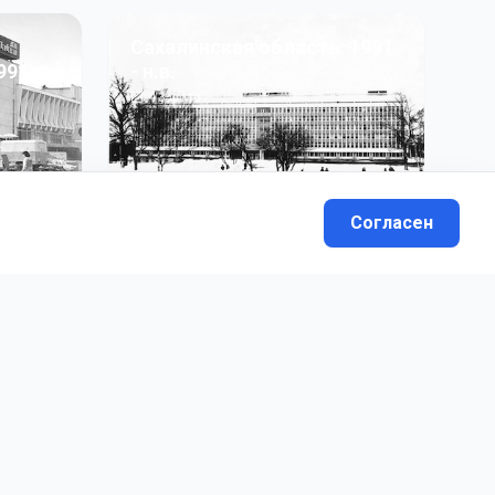
Сахалинская область: 1991
991 гг
- н.в.
13
фото
Согласен
вателей.