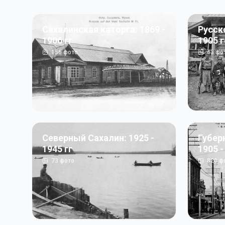
Сахалинская каторга: 1869 -
Русск
1906 гг
1905 
156
фото
43
фо
Северный Сахалин: 1925 -
Губер
1945 гг
1905 -
73
фото
820
ф