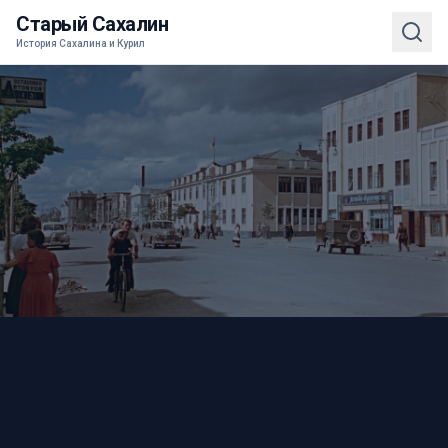
Старый Сахалин
История Сахалина и Курил