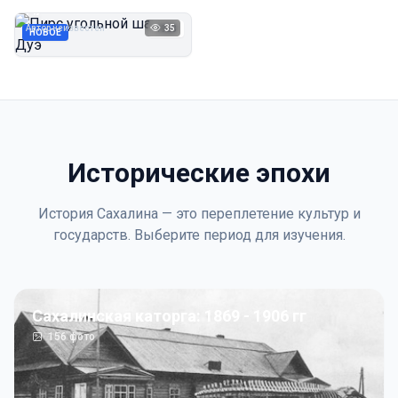
Дуэ
Автор неизвестен
35
1923
НОВОЕ
Исторические эпохи
История Сахалина — это переплетение культур и
государств. Выберите период для изучения.
Сахалинская каторга: 1869 - 1906 гг
156
фото