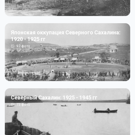
Японская оккупация Северного Сахалина:
1920 - 1925 гг
97
фото
Северный Сахалин: 1925 - 1945 гг
73
фото