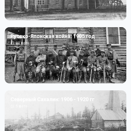
Русско-Японская война: 1905 год
43
фото
Северный Сахалин: 1906 - 1920 гг
5
фото