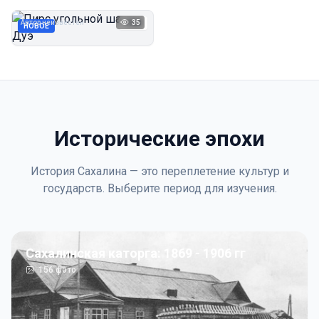
Дуэ
Автор неизвестен
35
1923
НОВОЕ
Исторические эпохи
История Сахалина — это переплетение культур и
государств. Выберите период для изучения.
Сахалинская каторга: 1869 - 1906 гг
156
фото