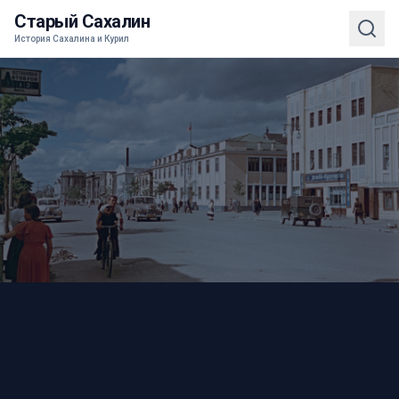
Старый Сахалин
История Сахалина и Курил