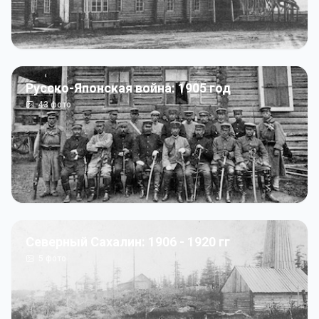
Русско-Японская война: 1905 год
43
фото
Северный Сахалин: 1906 - 1920 гг
5
фото