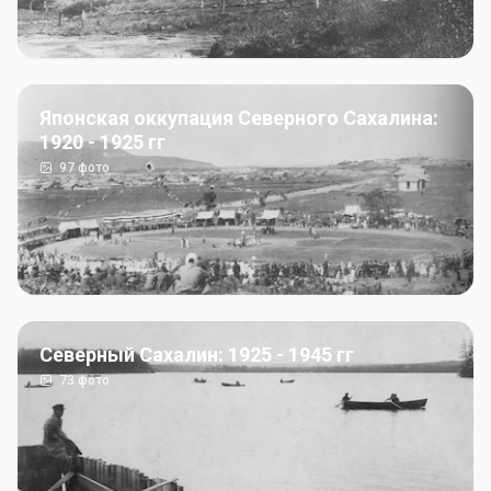
Японская оккупация Северного Сахалина:
1920 - 1925 гг
97
фото
Северный Сахалин: 1925 - 1945 гг
73
фото