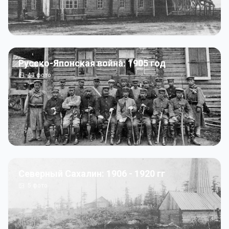
Русско-Японская война: 1905 год
43
фото
Северный Сахалин: 1906 - 1920 гг
5
фото