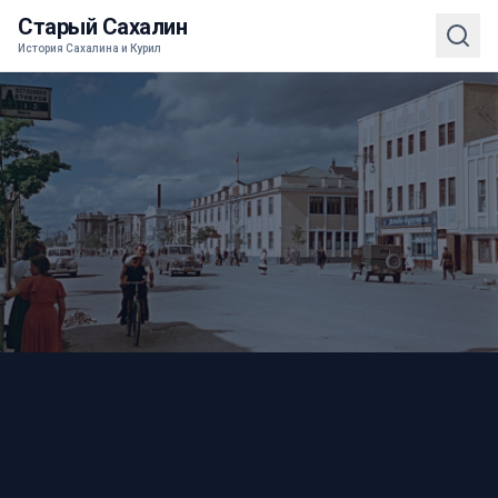
Старый Сахалин
История Сахалина и Курил