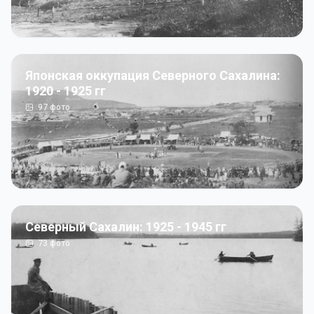
Японская оккупация Северного Сахалина:
1920 - 1925 гг
97
фото
Северный Сахалин: 1925 - 1945 гг
73
фото