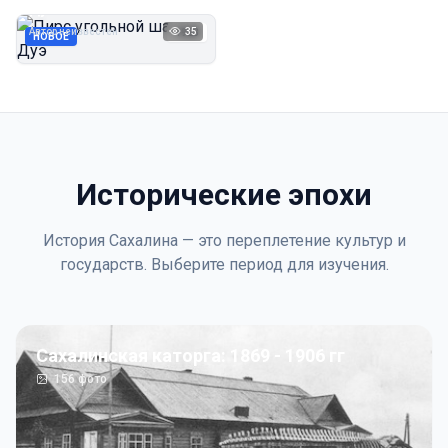
Дуэ
Автор неизвестен
35
1923
НОВОЕ
Исторические эпохи
История Сахалина — это переплетение культур и
государств. Выберите период для изучения.
Сахалинская каторга: 1869 - 1906 гг
156
фото