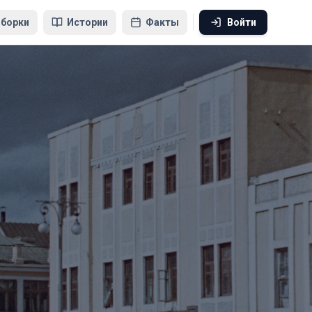
борки
Истории
Факты
Войти