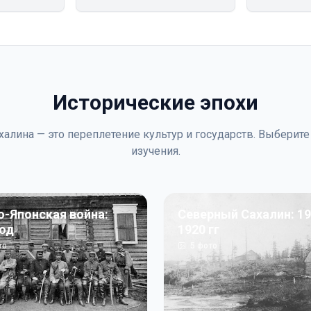
Исторические эпохи
халина — это переплетение культур и государств. Выберите
изучения.
о-Японская война:
Северный Сахалин: 19
год
1920 гг
то
5
фото