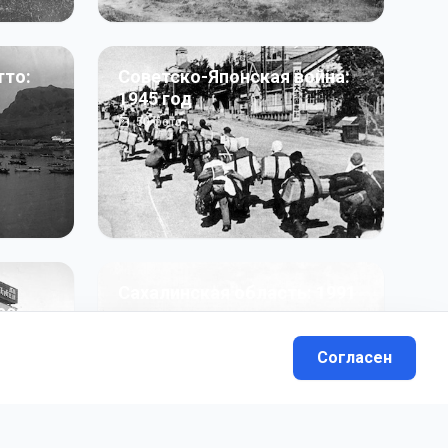
тто:
Советско-Японская война:
1945 год
50
фото
Сахалинская область: 1991
991 гг
- н.в.
13
фото
Согласен