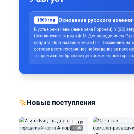
Основание русского военног
1869
год
В устье реки Невы (ныне река Поронай), 9 (22) а
Сахалинского отряда Ф. М. Депрерадовичем. Рук
солдата. Пост назван в честь П. Т. Тихменева, 
острова вести постоянное наблюдение за положе
то время своеобразным центром меновой торговли 
Новые поступления
Улица Бидзэн‑дорри в
Военный
городской части А‑порта
самолёт‑развед
1923
«Сальмсон»
Автор неизвестен
35
Автор неизвестен