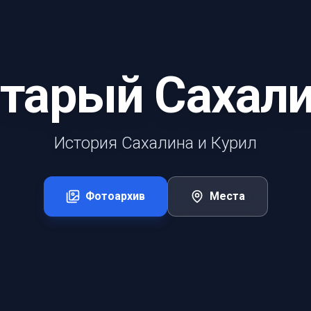
тарый Сахал
История Сахалина и Курил
Фотоархив
Места