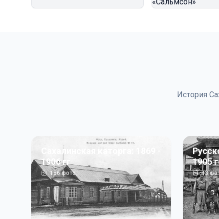
История Са
Сахалинская каторга: 1869 -
Русск
1906 гг
1905 
156
фото
43
фо