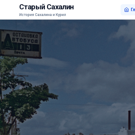
Старый Сахалин
Г
История Сахалина и Курил