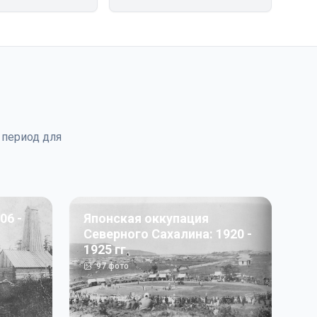
 период для
06 -
Японская оккупация
Северного Сахалина: 1920 -
1925 гг
97
фото