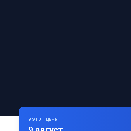
В ЭТОТ ДЕНЬ
9
август