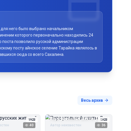
то для него было выбрано начальником
чинении которого первоначально находились 24
го поста позволило русской администрации
скому посту айнское селение Тарайка являлось в
авшихся сюда со всего Сахалина.
Весь архив
русских жителей
Пирс угольной шахты Дуэ
1923
1923
естен
40
Автор неизвестен
36