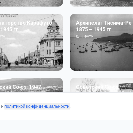
наторство Карафуто:
Архипелаг Тисима-Ре
 1945 гг
1875 – 1945 гг
ото
5
фото
ский Союз: 1947 -
Советский Союз.
г
Перестройка: 1985 - 1
ото
187
фото
s и
политикой конфиденциальности.
.