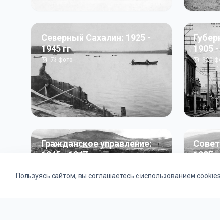
Северный Сахалин: 1925 -
Губер
1945 гг
1905 -
73
фото
820
ф
Гражданское управление:
Совет
1945 - 1947 гг
1985 г
22
фото
2121
ф
Пользуясь сайтом, вы соглашаетесь с использованием cookie