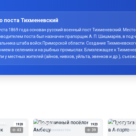
о поста Тихменевский
вгуста 1869 года основан русский военный пост Тихменевский. Мес
оводителем поста был назначен прапорщик А. П. Шишмарёв, в под
начальника штаба войск Приморской области. Создание Тихменевско
нием в селениях и на рыбных промыслах. Близлежащее к Тихменев
у местных жителей (айнов, нивхов, уйльта, эвенков и др.), съезж
Пограничный посёлок
Прогулка 
чик
Амбецу
в А‑порте
1920
1923
43
Автор неизвестен
39
Автор неизв