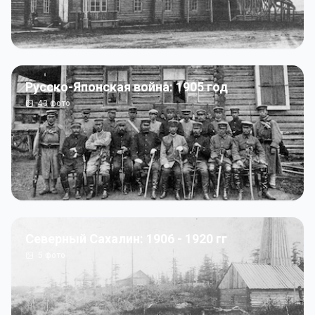
Русско-Японская война: 1905 год
43
фото
Северный Сахалин: 1906 - 1920 гг
5
фото