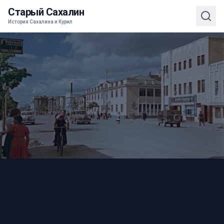
Старый Сахалин
История Сахалина и Курил