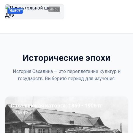
Дуэ
Автор неизвестен
35
1923
НОВОЕ
Исторические эпохи
История Сахалина — это переплетение культур и
государств. Выберите период для изучения.
Сахалинская каторга: 1869 - 1906 гг
156
фото