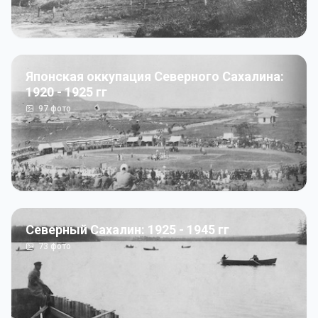
Японская оккупация Северного Сахалина:
1920 - 1925 гг
97
фото
Северный Сахалин: 1925 - 1945 гг
73
фото